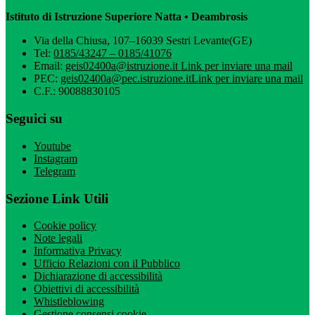
Istituto di Istruzione Superiore Natta • Deambrosis
Via della Chiusa, 107–16039 Sestri Levante(GE)
Tel:
0185/43247 – 0185/41076
Email:
geis02400a@istruzione.it
Link per inviare una mail
PEC:
geis02400a@pec.istruzione.it
Link per inviare una mail
C.F.: 90088830105
Seguici su
Youtube
Instagram
Telegram
Sezione Link Utili
Cookie policy
Note legali
Informativa Privacy
Ufficio Relazioni con il Pubblico
Dichiarazione di accessibilità
Obiettivi di accessibilità
Whistleblowing
Gestione consensi cookie