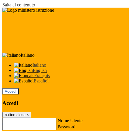
Salta al contenuto
Italiano
Italiano
English
Français
Español
Accedi
Accedi
button close
×
Nome Utente
Password