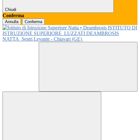
Chiudi
Conferma
Annulla
Conferma
ISTITUTO DI
ISTRUZIONE SUPERIORE
LUZZATI DEAMBROSIS
NATTA
Sestri Levante - Chiavari (GE)