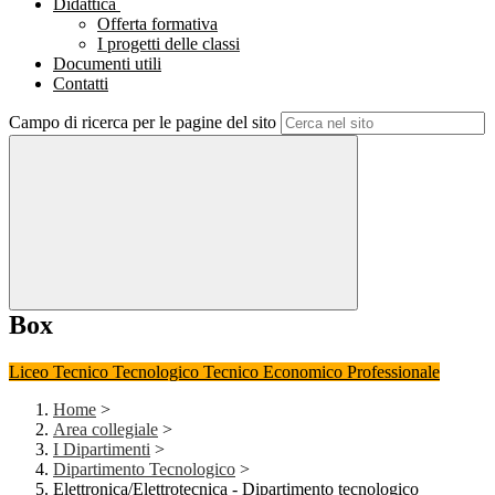
Didattica
Offerta formativa
I progetti delle classi
Documenti utili
Contatti
Campo di ricerca per le pagine del sito
Box
Liceo
Tecnico Tecnologico
Tecnico Economico
Professionale
Home
>
Area collegiale
>
I Dipartimenti
>
Dipartimento Tecnologico
>
Elettronica/Elettrotecnica - Dipartimento tecnologico