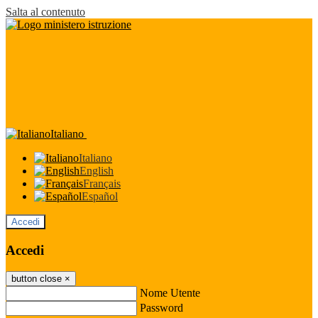
Salta al contenuto
Italiano
Italiano
English
Français
Español
Accedi
Accedi
button close
×
Nome Utente
Password