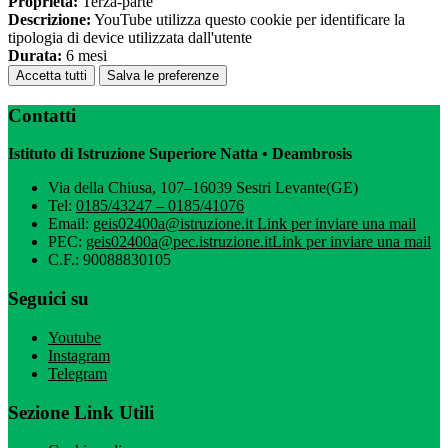
Proprieta:
Terza-parte
Descrizione:
YouTube utilizza questo cookie per identificare la
tipologia di device utilizzata dall'utente
Durata:
6 mesi
Accetta tutti
Salva le preferenze
Contatti
Istituto di Istruzione Superiore Natta • Deambrosis
Via della Chiusa, 107–16039 Sestri Levante(GE)
Tel:
0185/43247 – 0185/41076
Email:
geis02400a@istruzione.it
Link per inviare una mail
PEC:
geis02400a@pec.istruzione.it
Link per inviare una mail
C.F.: 90088830105
Seguici su
Youtube
Instagram
Telegram
Sezione Link Utili