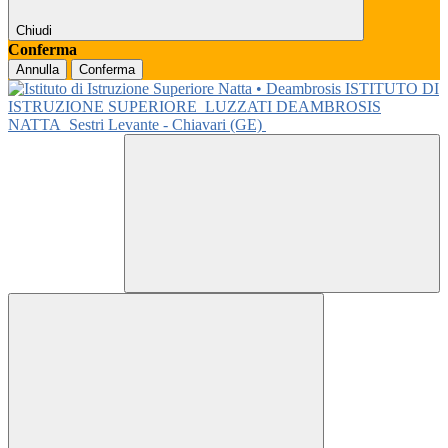
Chiudi
Conferma
Annulla
Conferma
ISTITUTO DI
ISTRUZIONE SUPERIORE
LUZZATI DEAMBROSIS
NATTA
Sestri Levante - Chiavari (GE)