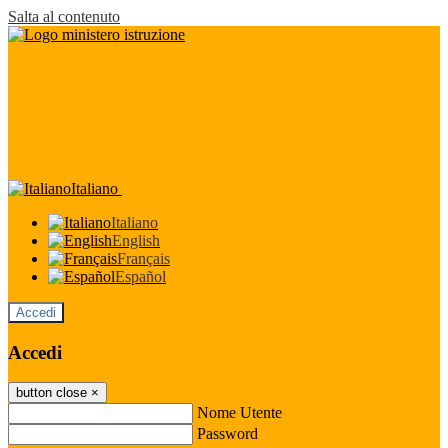
Salta al contenuto
Italiano
Italiano
English
Français
Español
Accedi
Accedi
button close
×
Nome Utente
Password