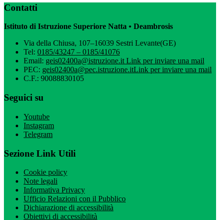
Contatti
Istituto di Istruzione Superiore Natta • Deambrosis
Via della Chiusa, 107–16039 Sestri Levante(GE)
Tel:
0185/43247 – 0185/41076
Email:
geis02400a@istruzione.it
Link per inviare una mail
PEC:
geis02400a@pec.istruzione.it
Link per inviare una mail
C.F.: 90088830105
Seguici su
Youtube
Instagram
Telegram
Sezione Link Utili
Cookie policy
Note legali
Informativa Privacy
Ufficio Relazioni con il Pubblico
Dichiarazione di accessibilità
Obiettivi di accessibilità