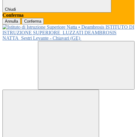
Chiudi
Conferma
Annulla
Conferma
ISTITUTO DI
ISTRUZIONE SUPERIORE
LUZZATI DEAMBROSIS
NATTA
Sestri Levante - Chiavari (GE)