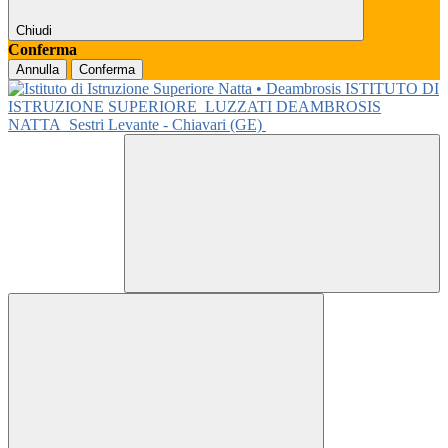
Chiudi
Conferma
Annulla
Conferma
ISTITUTO DI
ISTRUZIONE SUPERIORE
LUZZATI DEAMBROSIS
NATTA
Sestri Levante - Chiavari (GE)