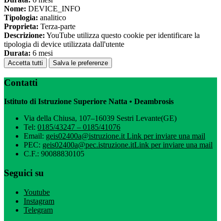
Nome:
DEVICE_INFO
Tipologia:
analitico
Proprieta:
Terza-parte
Descrizione:
YouTube utilizza questo cookie per identificare la
tipologia di device utilizzata dall'utente
Durata:
6 mesi
Accetta tutti
Salva le preferenze
Contatti
Istituto di Istruzione Superiore Natta • Deambrosis
Via della Chiusa, 107–16039 Sestri Levante(GE)
Tel:
0185/43247 – 0185/41076
Email:
geis02400a@istruzione.it
Link per inviare una mail
PEC:
geis02400a@pec.istruzione.it
Link per inviare una mail
C.F.: 90088830105
Seguici su
Youtube
Instagram
Telegram