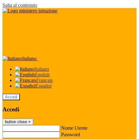
Salta al contenuto
Italiano
Italiano
English
Français
Español
Accedi
Accedi
button close
×
Nome Utente
Password