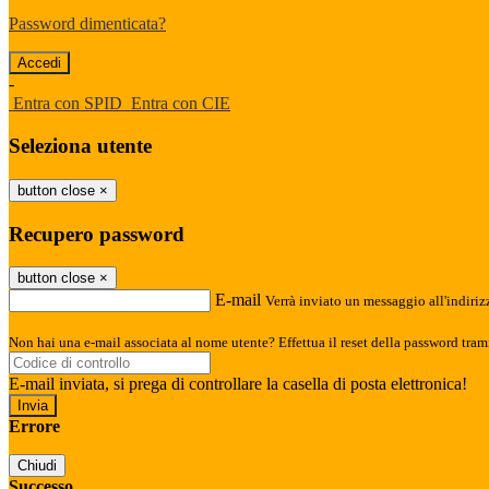
Password dimenticata?
-
Entra con SPID
Entra con CIE
Seleziona utente
button close
×
Recupero password
button close
×
E-mail
Verrà inviato un messaggio all'indirizz
Non hai una e-mail associata al nome utente? Effettua il reset della password tram
E-mail inviata, si prega di controllare la casella di posta elettronica!
Errore
Chiudi
Successo