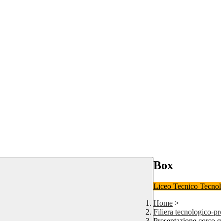
Box
Liceo
Tecnico Tecno
Home
>
Filiera tecnologico-p
Presentazione corso 