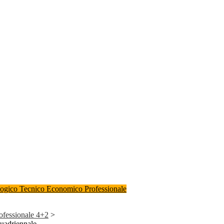
logico
Tecnico Economico
Professionale
rofessionale 4+2
>
quadriennale