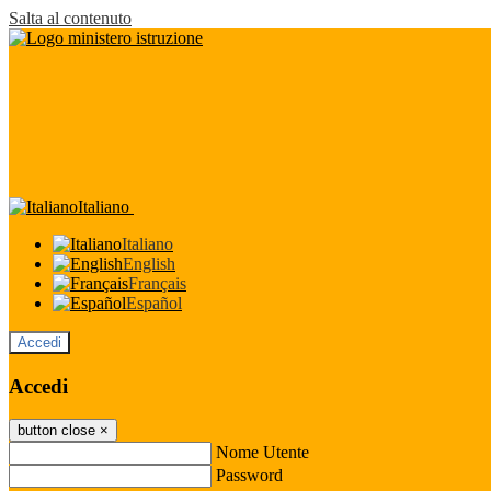
Salta al contenuto
Italiano
Italiano
English
Français
Español
Accedi
Accedi
button close
×
Nome Utente
Password