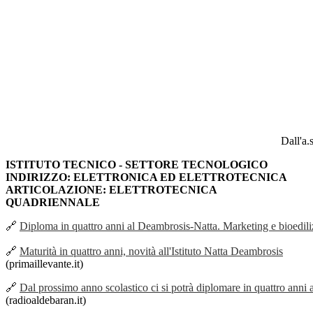
Dall'a.
ISTITUTO TECNICO - SETTORE TECNOLOGICO
INDIRIZZO: ELETTRONICA ED ELETTROTECNICA
ARTICOLAZIONE: ELETTROTECNICA
QUADRIENNALE
🔗
Diploma in quattro anni al Deambrosis-Natta. Marketing e bioediliz
🔗
Maturità in quattro anni, novità all'Istituto Natta Deambrosis
(primaillevante.it)
🔗
Dal prossimo anno scolastico ci si potrà diplomare in quattro anni 
(radioaldebaran.it)