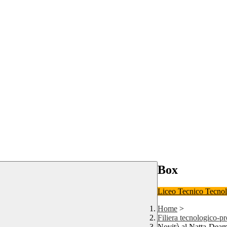
Box
Liceo
Tecnico Tecno
Home
>
Filiera tecnologico-p
Novità al Natta-Deam