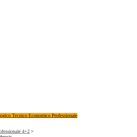
logico
Tecnico Economico
Professionale
rofessionale 4+2
>
brosis