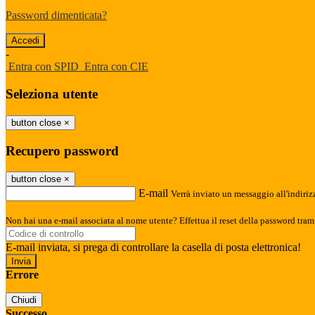
Password dimenticata?
-
Entra con SPID
Entra con CIE
Seleziona utente
button close
×
Recupero password
button close
×
E-mail
Verrà inviato un messaggio all'indirizz
Non hai una e-mail associata al nome utente? Effettua il reset della password tram
E-mail inviata, si prega di controllare la casella di posta elettronica!
Errore
Chiudi
Successo