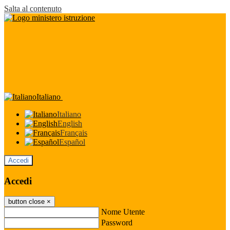
Salta al contenuto
Italiano
Italiano
English
Français
Español
Accedi
Accedi
button close
×
Nome Utente
Password