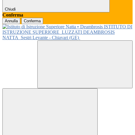
Chiudi
Conferma
Annulla
Conferma
ISTITUTO DI
ISTRUZIONE SUPERIORE
LUZZATI DEAMBROSIS
NATTA
Sestri Levante - Chiavari (GE)