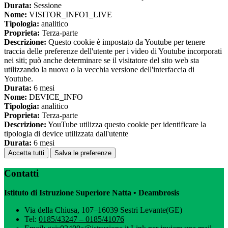
Durata:
Sessione
Nome:
VISITOR_INFO1_LIVE
Tipologia:
analitico
Proprieta:
Terza-parte
Descrizione:
Questo cookie è impostato da Youtube per tenere
traccia delle preferenze dell'utente per i video di Youtube incorporati
nei siti; può anche determinare se il visitatore del sito web sta
utilizzando la nuova o la vecchia versione dell'interfaccia di
Youtube.
Durata:
6 mesi
Nome:
DEVICE_INFO
Tipologia:
analitico
Proprieta:
Terza-parte
Descrizione:
YouTube utilizza questo cookie per identificare la
tipologia di device utilizzata dall'utente
Durata:
6 mesi
Accetta tutti
Salva le preferenze
Contatti
Istituto di Istruzione Superiore Natta • Deambrosis
Via della Chiusa, 107–16039 Sestri Levante(GE)
Tel:
0185/43247 – 0185/41076