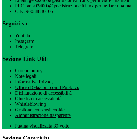
Email:
geis02400a@istruzione.it
Link per inviare una mail
PEC:
geis02400a@pec.istruzione.it
Link per inviare una mail
C.F.: 90088830105
Seguici su
Youtube
Instagram
Telegram
Sezione Link Utili
Cookie policy
Note legali
Informativa Privacy
Ufficio Relazioni con il Pubblico
Dichiarazione di accessibilità
Obiettivi di accessibilità
Whistleblowing
Gestione consensi cookie
Amministrazione trasparente
Pagina visualizzata
39
volte
Sezione Copyright