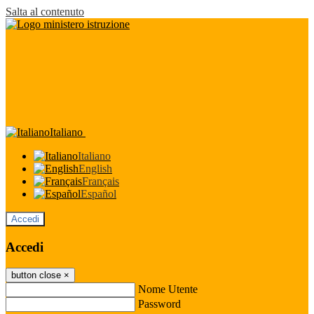
Salta al contenuto
Italiano
Italiano
English
Français
Español
Accedi
Accedi
button close
×
Nome Utente
Password