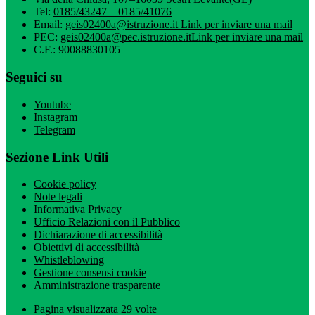
Tel:
0185/43247 – 0185/41076
Email:
geis02400a@istruzione.it
Link per inviare una mail
PEC:
geis02400a@pec.istruzione.it
Link per inviare una mail
C.F.: 90088830105
Seguici su
Youtube
Instagram
Telegram
Sezione Link Utili
Cookie policy
Note legali
Informativa Privacy
Ufficio Relazioni con il Pubblico
Dichiarazione di accessibilità
Obiettivi di accessibilità
Whistleblowing
Gestione consensi cookie
Amministrazione trasparente
Pagina visualizzata
29
volte