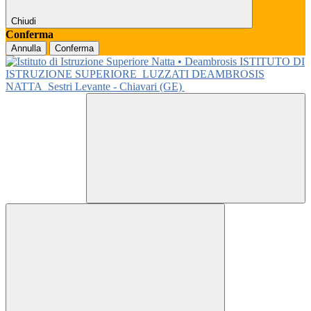
Chiudi
Conferma
Annulla
Conferma
ISTITUTO DI
ISTRUZIONE SUPERIORE
LUZZATI DEAMBROSIS
NATTA
Sestri Levante - Chiavari (GE)