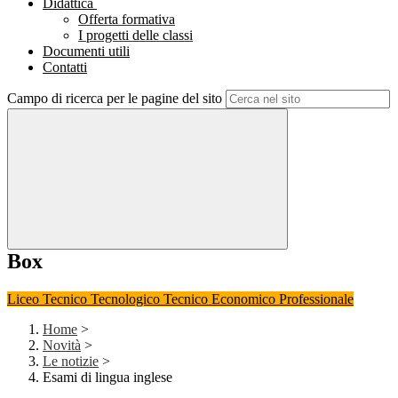
Didattica
Offerta formativa
I progetti delle classi
Documenti utili
Contatti
Campo di ricerca per le pagine del sito
Box
Liceo
Tecnico Tecnologico
Tecnico Economico
Professionale
Home
>
Novità
>
Le notizie
>
Esami di lingua inglese