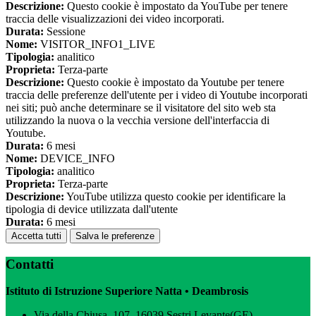
Descrizione:
Questo cookie è impostato da YouTube per tenere
traccia delle visualizzazioni dei video incorporati.
Durata:
Sessione
Nome:
VISITOR_INFO1_LIVE
Tipologia:
analitico
Proprieta:
Terza-parte
Descrizione:
Questo cookie è impostato da Youtube per tenere
traccia delle preferenze dell'utente per i video di Youtube incorporati
nei siti; può anche determinare se il visitatore del sito web sta
utilizzando la nuova o la vecchia versione dell'interfaccia di
Youtube.
Durata:
6 mesi
Nome:
DEVICE_INFO
Tipologia:
analitico
Proprieta:
Terza-parte
Descrizione:
YouTube utilizza questo cookie per identificare la
tipologia di device utilizzata dall'utente
Durata:
6 mesi
Accetta tutti
Salva le preferenze
Contatti
Istituto di Istruzione Superiore Natta • Deambrosis
Via della Chiusa, 107–16039 Sestri Levante(GE)