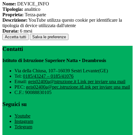
Nome:
DEVICE_INFO
Tipologia:
analitico
Proprieta:
Terza-parte
Descrizione:
YouTube utilizza questo cookie per identificare la
tipologia di device utilizzata dall'utente
Durata:
6 mesi
Accetta tutti
Salva le preferenze
Contatti
Istituto di Istruzione Superiore Natta • Deambrosis
Via della Chiusa, 107–16039 Sestri Levante(GE)
Tel:
0185/43247 – 0185/41076
Email:
geis02400a@istruzione.it
Link per inviare una mail
PEC:
geis02400a@pec.istruzione.it
Link per inviare una mail
C.F.: 90088830105
Seguici su
Youtube
Instagram
Telegram