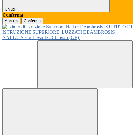
Chiudi
Conferma
Annulla
Conferma
ISTITUTO DI
ISTRUZIONE SUPERIORE
LUZZATI DEAMBROSIS
NATTA
Sestri Levante - Chiavari (GE)