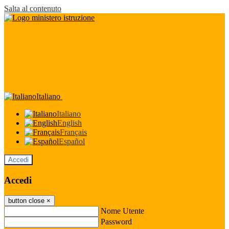
Salta al contenuto
Italiano
Italiano
English
Français
Español
Accedi
Accedi
button close
×
Nome Utente
Password