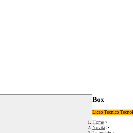
Box
Liceo
Tecnico Tecno
Home
>
Novità
>
Le notizie
>