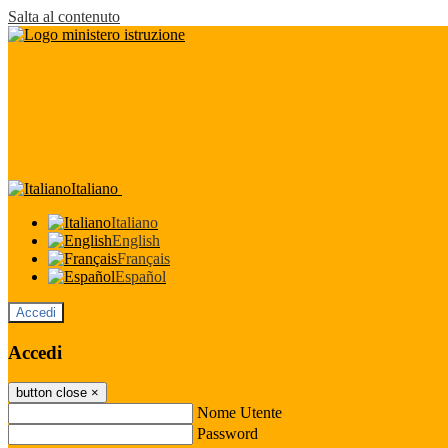
Salta al contenuto
Italiano
Italiano
English
Français
Español
Accedi
Accedi
button close
×
Nome Utente
Password