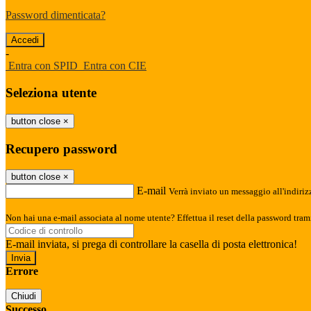
Password dimenticata?
-
Entra con SPID
Entra con CIE
Seleziona utente
button close
×
Recupero password
button close
×
E-mail
Verrà inviato un messaggio all'indirizz
Non hai una e-mail associata al nome utente? Effettua il reset della password tram
E-mail inviata, si prega di controllare la casella di posta elettronica!
Errore
Chiudi
Successo