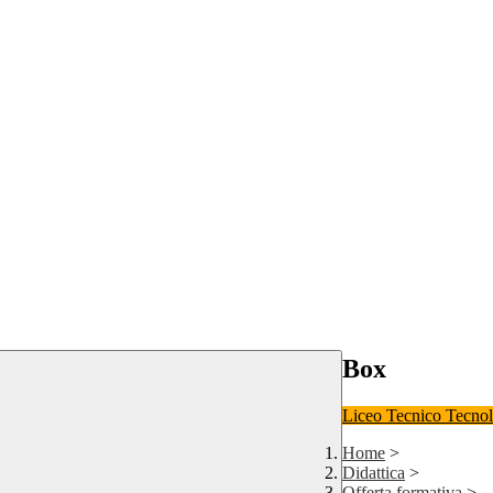
Box
Liceo
Tecnico Tecno
Home
>
Didattica
>
Offerta formativa
>