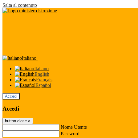
Salta al contenuto
Italiano
Italiano
English
Français
Español
Accedi
Accedi
button close
×
Nome Utente
Password