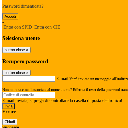
Password dimenticata?
-
Entra con SPID
Entra con CIE
Seleziona utente
button close
×
Recupero password
button close
×
E-mail
Verrà inviato un messaggio all'indirizz
Non hai una e-mail associata al nome utente? Effettua il reset della password tram
E-mail inviata, si prega di controllare la casella di posta elettronica!
Errore
Chiudi
Successo