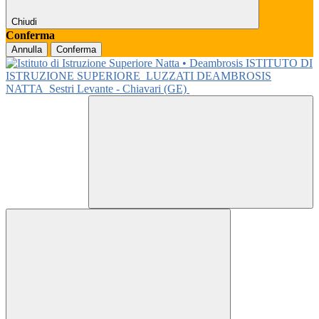
Chiudi
Conferma
Annulla
Conferma
ISTITUTO DI
ISTRUZIONE SUPERIORE
LUZZATI DEAMBROSIS
NATTA
Sestri Levante - Chiavari (GE)