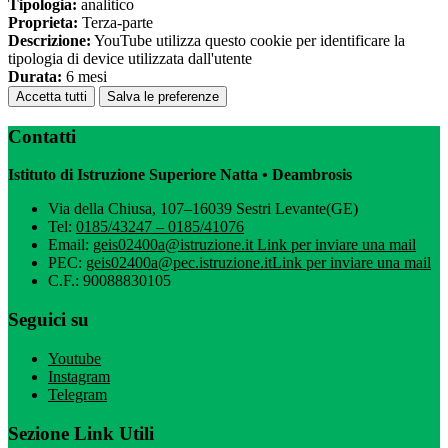
Tipologia:
analitico
Proprieta:
Terza-parte
Descrizione:
YouTube utilizza questo cookie per identificare la
tipologia di device utilizzata dall'utente
Durata:
6 mesi
Accetta tutti
Salva le preferenze
Contatti
Istituto di Istruzione Superiore Natta • Deambrosis
Via della Chiusa, 107–16039 Sestri Levante(GE)
Tel:
0185/43247 – 0185/41076
Email:
geis02400a@istruzione.it
Link per inviare una mail
PEC:
geis02400a@pec.istruzione.it
Link per inviare una mail
C.F.: 90088830105
Seguici su
Youtube
Instagram
Telegram
Sezione Link Utili