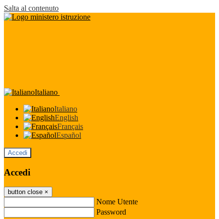
Salta al contenuto
Italiano
Italiano
English
Français
Español
Accedi
Accedi
button close
×
Nome Utente
Password