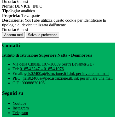
Durata:
6 mesi
Nome:
DEVICE_INFO
Tipologia:
analitico
Proprieta:
Terza-parte
Descrizione:
YouTube utilizza questo cookie per identificare la
tipologia di device utilizzata dall'utente
Durata:
6 mesi
Accetta tutti
Salva le preferenze
Contatti
Istituto di Istruzione Superiore Natta • Deambrosis
Via della Chiusa, 107–16039 Sestri Levante(GE)
Tel:
0185/43247 – 0185/41076
Email:
geis02400a@istruzione.it
Link per inviare una mail
PEC:
geis02400a@pec.istruzione.it
Link per inviare una mail
C.F.: 90088830105
Seguici su
Youtube
Instagram
Telegram