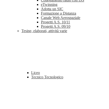
Collegamento radio con ISS
eTwinning
Adotta un SIC
Formazione a Distanza
Canale Web Aerospaziale
Progetti A.S. 10/11
Progetti A.S. 09/10
Tesine, elaborati, attività varie
Liceo
Tecnico Tecnologico