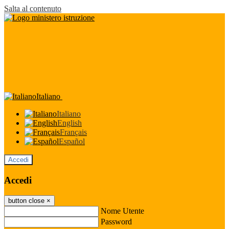
Salta al contenuto
Italiano
Italiano
English
Français
Español
Accedi
Accedi
button close
×
Nome Utente
Password