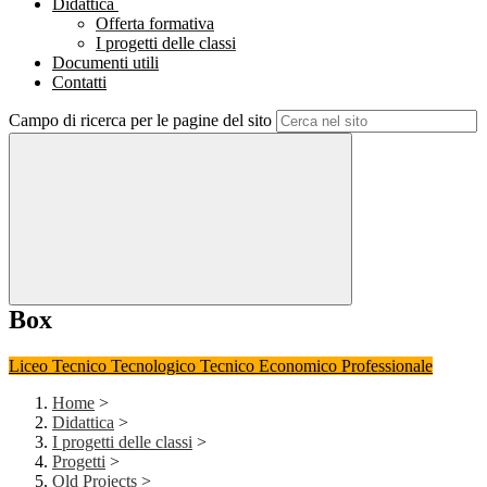
Didattica
Offerta formativa
I progetti delle classi
Documenti utili
Contatti
Campo di ricerca per le pagine del sito
Box
Liceo
Tecnico Tecnologico
Tecnico Economico
Professionale
Home
>
Didattica
>
I progetti delle classi
>
Progetti
>
Old Projects
>