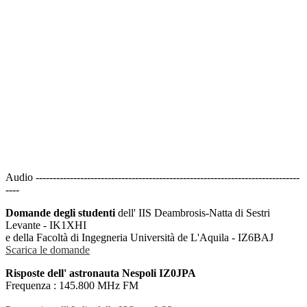
Audio -----------------------------------------------------------------------------
----
Domande degli studenti
dell' IIS Deambrosis-Natta di Sestri
Levante - IK1XHI
e della Facoltà di Ingegneria Università de L'Aquila - IZ6BAJ
Scarica le domande
Risposte dell' astronauta Nespoli IZ0JPA
Frequenza : 145.800 MHz FM