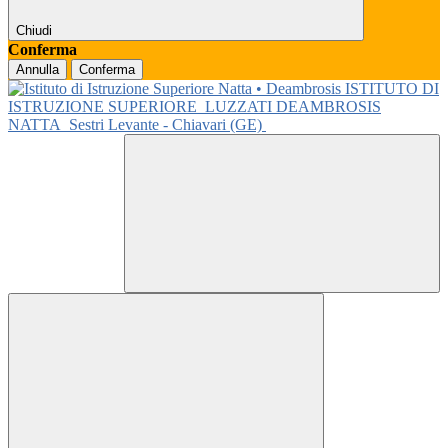
Chiudi
Conferma
Annulla
Conferma
ISTITUTO DI
ISTRUZIONE SUPERIORE
LUZZATI DEAMBROSIS
NATTA
Sestri Levante - Chiavari (GE)