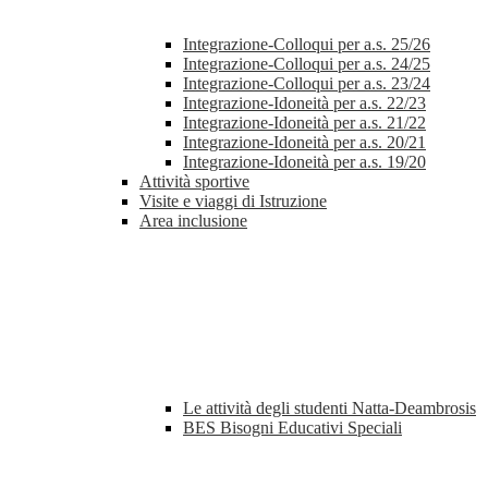
Integrazione-Colloqui per a.s. 25/26
Integrazione-Colloqui per a.s. 24/25
Integrazione-Colloqui per a.s. 23/24
Integrazione-Idoneità per a.s. 22/23
Integrazione-Idoneità per a.s. 21/22
Integrazione-Idoneità per a.s. 20/21
Integrazione-Idoneità per a.s. 19/20
Attività sportive
Visite e viaggi di Istruzione
Area inclusione
Le attività degli studenti Natta-Deambrosis
BES Bisogni Educativi Speciali