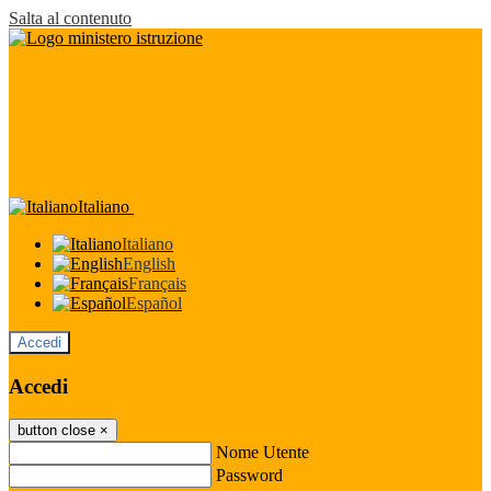
Salta al contenuto
Italiano
Italiano
English
Français
Español
Accedi
Accedi
button close
×
Nome Utente
Password