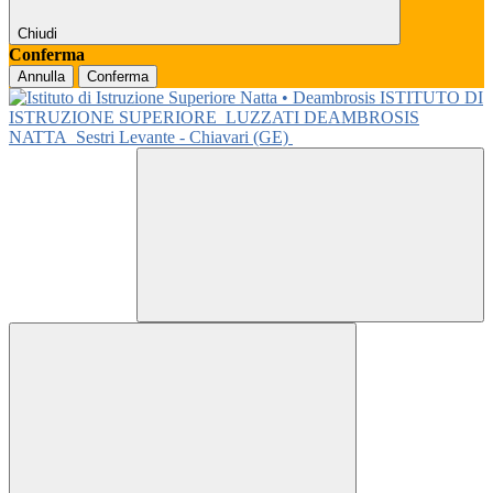
Chiudi
Conferma
Annulla
Conferma
ISTITUTO DI
ISTRUZIONE SUPERIORE
LUZZATI DEAMBROSIS
NATTA
Sestri Levante - Chiavari (GE)