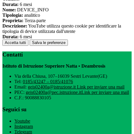
Durata:
6 mesi
Nome:
DEVICE_INFO
Tipologia:
analitico
Proprieta:
Terza-parte
Descrizione:
YouTube utilizza questo cookie per identificare la
tipologia di device utilizzata dall'utente
Durata:
6 mesi
Accetta tutti
Salva le preferenze
Contatti
Istituto di Istruzione Superiore Natta • Deambrosis
Via della Chiusa, 107–16039 Sestri Levante(GE)
Tel:
0185/43247 – 0185/41076
Email:
geis02400a@istruzione.it
Link per inviare una mail
PEC:
geis02400a@pec.istruzione.it
Link per inviare una mail
C.F.: 90088830105
Seguici su
Youtube
Instagram
Telegram