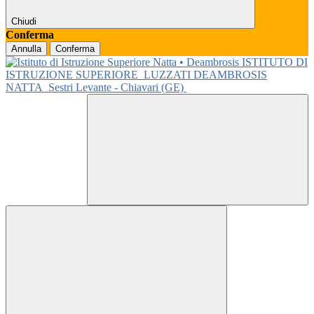
Chiudi
Conferma
Annulla
Conferma
ISTITUTO DI
ISTRUZIONE SUPERIORE
LUZZATI DEAMBROSIS
NATTA
Sestri Levante - Chiavari (GE)