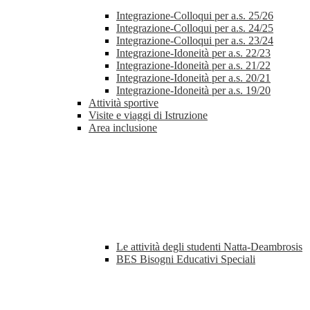
Integrazione-Colloqui per a.s. 25/26
Integrazione-Colloqui per a.s. 24/25
Integrazione-Colloqui per a.s. 23/24
Integrazione-Idoneità per a.s. 22/23
Integrazione-Idoneità per a.s. 21/22
Integrazione-Idoneità per a.s. 20/21
Integrazione-Idoneità per a.s. 19/20
Attività sportive
Visite e viaggi di Istruzione
Area inclusione
Le attività degli studenti Natta-Deambrosis
BES Bisogni Educativi Speciali