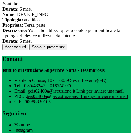
Youtube.
Durata:
6 mesi
Nome:
DEVICE_INFO
Tipologia:
analitico
Proprieta:
Terza-parte
Descrizione:
YouTube utilizza questo cookie per identificare la
tipologia di device utilizzata dall'utente
Durata:
6 mesi
Accetta tutti
Salva le preferenze
Contatti
Istituto di Istruzione Superiore Natta • Deambrosis
Via della Chiusa, 107–16039 Sestri Levante(GE)
Tel:
0185/43247 – 0185/41076
Email:
geis02400a@istruzione.it
Link per inviare una mail
PEC:
geis02400a@pec.istruzione.it
Link per inviare una mail
C.F.: 90088830105
Seguici su
Youtube
Instagram