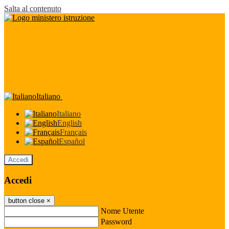
Salta al contenuto
Italiano
Italiano
English
Français
Español
Accedi
Accedi
button close
×
Nome Utente
Password