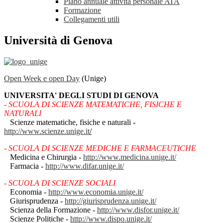
Piano annuale attività personale ATA
Formazione
Collegamenti utili
Università di Genova
Open Week e open Day
(Unige)
UNIVERSITA' DEGLI STUDI DI GENOVA
-
SCUOLA DI SCIENZE MATEMATICHE, FISICHE E
NATURALI
Scienze matematiche, fisiche e naturali -
http://www.scienze.unige.it
/
-
SCUOLA DI SCIENZE MEDICHE E FARMACEUTICHE
Medicina e Chirurgia -
http://www.medicina.unige.it/
Farmacia -
http://www.difar.unige.it/
-
SCUOLA DI SCIENZE SOCIALI
Economia -
http://www.economia.unige.it/
Giurisprudenza -
http://giurisprudenza.unige.it/
Scienza della Formazione -
http://www.disfor.unige.it/
Scienze Politiche -
http://www.dispo.unige.it/