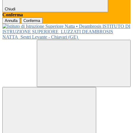
Chiudi
Conferma
Annulla
Conferma
ISTITUTO DI
ISTRUZIONE SUPERIORE
LUZZATI DEAMBROSIS
NATTA
Sestri Levante - Chiavari (GE)