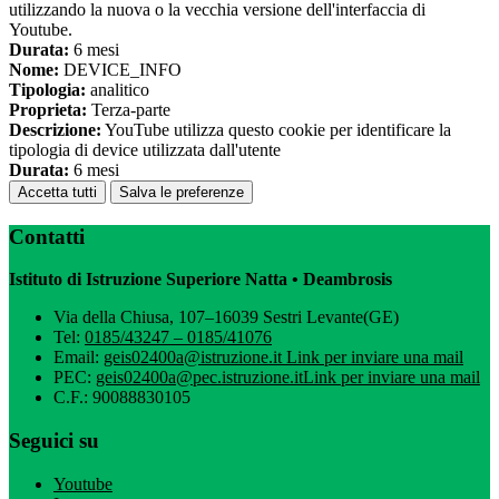
utilizzando la nuova o la vecchia versione dell'interfaccia di
Youtube.
Durata:
6 mesi
Nome:
DEVICE_INFO
Tipologia:
analitico
Proprieta:
Terza-parte
Descrizione:
YouTube utilizza questo cookie per identificare la
tipologia di device utilizzata dall'utente
Durata:
6 mesi
Accetta tutti
Salva le preferenze
Contatti
Istituto di Istruzione Superiore Natta • Deambrosis
Via della Chiusa, 107–16039 Sestri Levante(GE)
Tel:
0185/43247 – 0185/41076
Email:
geis02400a@istruzione.it
Link per inviare una mail
PEC:
geis02400a@pec.istruzione.it
Link per inviare una mail
C.F.: 90088830105
Seguici su
Youtube