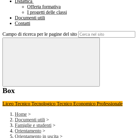
Didattica
Offerta formativa
I progetti delle classi
Documenti utili
Contatti
Campo di ricerca per le pagine del sito
Box
Liceo
Tecnico Tecnologico
Tecnico Economico
Professionale
Home
>
Documenti utili
>
Famiglie e studenti
>
Orientamento
>
Orientamento in uscita
>