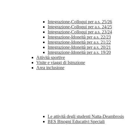
Integrazione-Colloqui per a.s. 25/26
Integrazione-Colloqui per a.s. 24/25
Integrazione-Colloqui per a.s. 23/24
Integrazione-Idoneità per a.s. 22/23
Integrazione-Idoneità per a.s. 21/22
Integrazione-Idoneità per a.s. 20/21
Integrazione-Idoneità per a.s. 19/20
Attività sportive
Visite e viaggi di Istruzione
Area inclusione
Le attività degli studenti Natta-Deambrosis
BES Bisogni Educativi Speciali