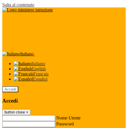
Salta al contenuto
Italiano
Italiano
English
Français
Español
Accedi
Accedi
button close
×
Nome Utente
Password