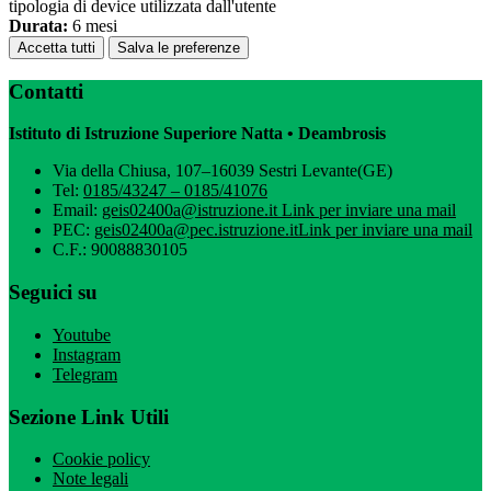
tipologia di device utilizzata dall'utente
Durata:
6 mesi
Accetta tutti
Salva le preferenze
Contatti
Istituto di Istruzione Superiore Natta • Deambrosis
Via della Chiusa, 107–16039 Sestri Levante(GE)
Tel:
0185/43247 – 0185/41076
Email:
geis02400a@istruzione.it
Link per inviare una mail
PEC:
geis02400a@pec.istruzione.it
Link per inviare una mail
C.F.: 90088830105
Seguici su
Youtube
Instagram
Telegram
Sezione Link Utili
Cookie policy
Note legali