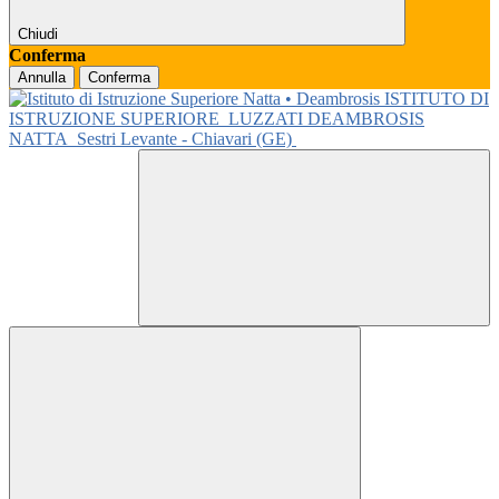
Chiudi
Conferma
Annulla
Conferma
ISTITUTO DI
ISTRUZIONE SUPERIORE
LUZZATI DEAMBROSIS
NATTA
Sestri Levante - Chiavari (GE)