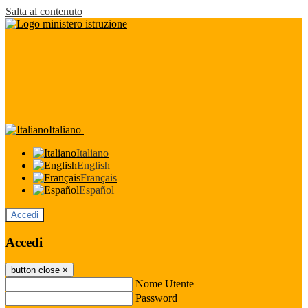
Salta al contenuto
Italiano
Italiano
English
Français
Español
Accedi
Accedi
button close
×
Nome Utente
Password