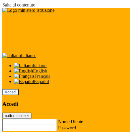
Salta al contenuto
Italiano
Italiano
English
Français
Español
Accedi
Accedi
button close
×
Nome Utente
Password