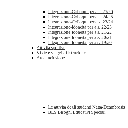
Integrazione-Colloqui per a.s. 25/26
Integrazione-Colloqui per a.s. 24/25
Integrazione-Colloqui per a.s. 23/24
Integrazione-Idoneità per a.s. 22/23
Integrazione-Idoneità per a.s. 21/22
Integrazione-Idoneità per a.s. 20/21
Integrazione-Idoneità per a.s. 19/20
Attività sportive
Visite e viaggi di Istruzione
Area inclusione
Le attività degli studenti Natta-Deambrosis
BES Bisogni Educativi Speciali