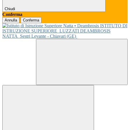
Chiudi
Conferma
Annulla
Conferma
ISTITUTO DI
ISTRUZIONE SUPERIORE
LUZZATI DEAMBROSIS
NATTA
Sestri Levante - Chiavari (GE)