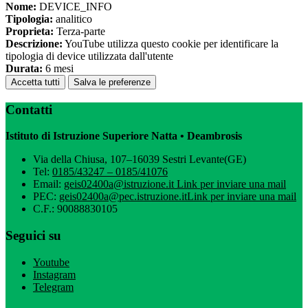
Nome:
DEVICE_INFO
Tipologia:
analitico
Proprieta:
Terza-parte
Descrizione:
YouTube utilizza questo cookie per identificare la
tipologia di device utilizzata dall'utente
Durata:
6 mesi
Accetta tutti
Salva le preferenze
Contatti
Istituto di Istruzione Superiore Natta • Deambrosis
Via della Chiusa, 107–16039 Sestri Levante(GE)
Tel:
0185/43247 – 0185/41076
Email:
geis02400a@istruzione.it
Link per inviare una mail
PEC:
geis02400a@pec.istruzione.it
Link per inviare una mail
C.F.: 90088830105
Seguici su
Youtube
Instagram
Telegram