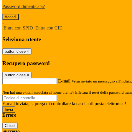
Password dimenticata?
-
Entra con SPID
Entra con CIE
Seleziona utente
button close
×
Recupero password
button close
×
E-mail
Verrà inviato un messaggio all'indirizz
Non hai una e-mail associata al nome utente? Effettua il reset della password tram
E-mail inviata, si prega di controllare la casella di posta elettronica!
Errore
Chiudi
Successo