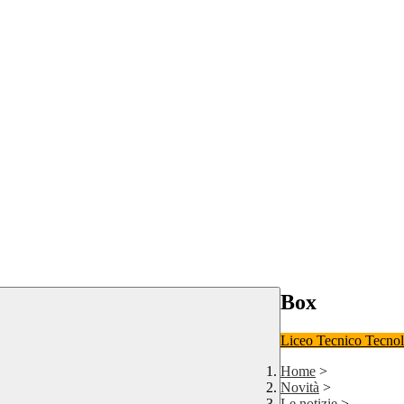
Box
Liceo
Tecnico Tecno
Home
>
Novità
>
Le notizie
>