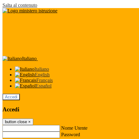
Salta al contenuto
Italiano
Italiano
English
Français
Español
Accedi
Accedi
button close
×
Nome Utente
Password