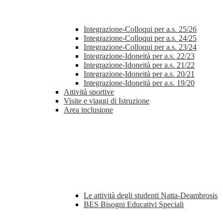
Integrazione-Colloqui per a.s. 25/26
Integrazione-Colloqui per a.s. 24/25
Integrazione-Colloqui per a.s. 23/24
Integrazione-Idoneità per a.s. 22/23
Integrazione-Idoneità per a.s. 21/22
Integrazione-Idoneità per a.s. 20/21
Integrazione-Idoneità per a.s. 19/20
Attività sportive
Visite e viaggi di Istruzione
Area inclusione
Le attività degli studenti Natta-Deambrosis
BES Bisogni Educativi Speciali