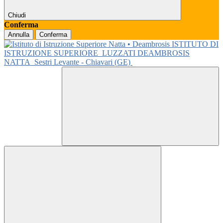
Chiudi
Conferma
Annulla
Conferma
ISTITUTO DI
ISTRUZIONE SUPERIORE
LUZZATI DEAMBROSIS
NATTA
Sestri Levante - Chiavari (GE)