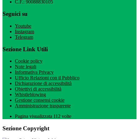
C.F.: 90088830105
Seguici su
Youtube
Instagram
Telegram
Sezione Link Utili
Cookie policy
Note legali
Informativa Privacy
Ufficio Relazioni con il Pubblico
Dichiarazione di accessibilità
Obiettivi di accessibilità
Whistleblowing
Gestione consensi cookie
Amministrazione trasparente
Pagina visualizzata
112
volte
Sezione Copyright