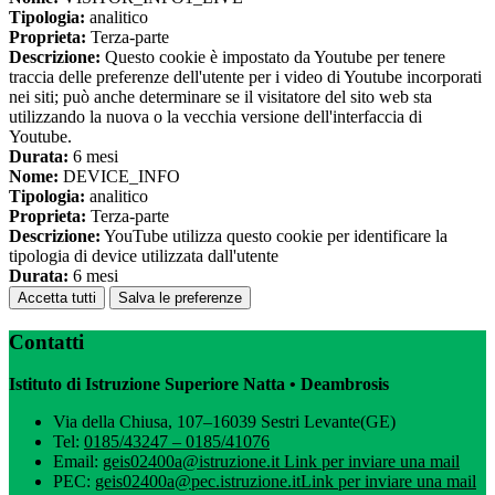
Tipologia:
analitico
Proprieta:
Terza-parte
Descrizione:
Questo cookie è impostato da Youtube per tenere
traccia delle preferenze dell'utente per i video di Youtube incorporati
nei siti; può anche determinare se il visitatore del sito web sta
utilizzando la nuova o la vecchia versione dell'interfaccia di
Youtube.
Durata:
6 mesi
Nome:
DEVICE_INFO
Tipologia:
analitico
Proprieta:
Terza-parte
Descrizione:
YouTube utilizza questo cookie per identificare la
tipologia di device utilizzata dall'utente
Durata:
6 mesi
Accetta tutti
Salva le preferenze
Contatti
Istituto di Istruzione Superiore Natta • Deambrosis
Via della Chiusa, 107–16039 Sestri Levante(GE)
Tel:
0185/43247 – 0185/41076
Email:
geis02400a@istruzione.it
Link per inviare una mail
PEC:
geis02400a@pec.istruzione.it
Link per inviare una mail