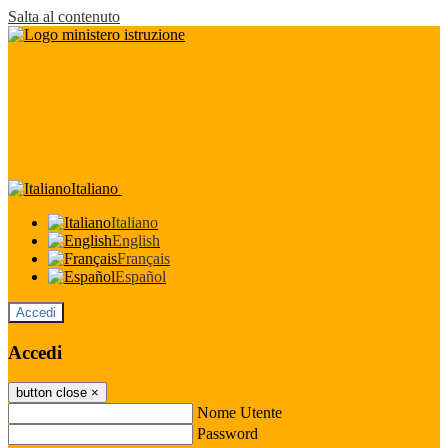
Salta al contenuto
Italiano
Italiano
English
Français
Español
Accedi
Accedi
button close
×
Nome Utente
Password