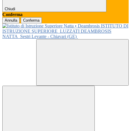
Chiudi
Conferma
Annulla
Conferma
ISTITUTO DI
ISTRUZIONE SUPERIORE
LUZZATI DEAMBROSIS
NATTA
Sestri Levante - Chiavari (GE)