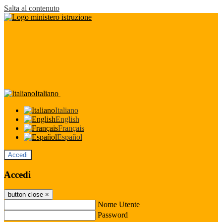
Salta al contenuto
Italiano
Italiano
English
Français
Español
Accedi
Accedi
button close
×
Nome Utente
Password