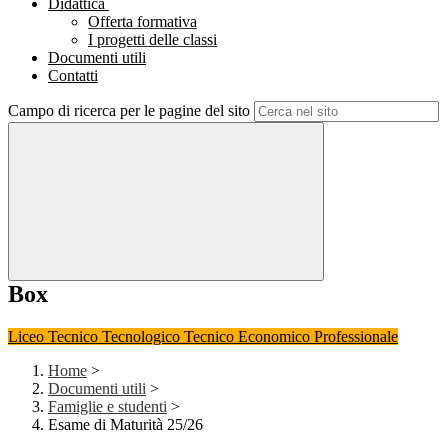
Didattica
Offerta formativa
I progetti delle classi
Documenti utili
Contatti
Campo di ricerca per le pagine del sito
Box
Liceo
Tecnico Tecnologico
Tecnico Economico
Professionale
Home
>
Documenti utili
>
Famiglie e studenti
>
Esame di Maturità 25/26