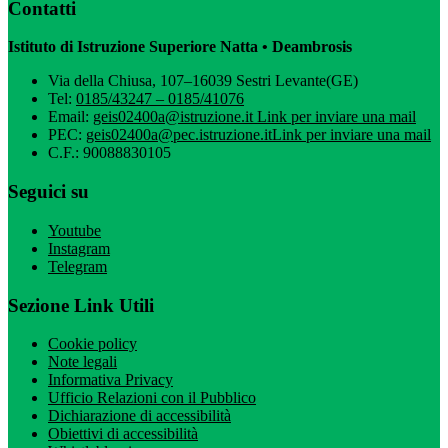
Contatti
Istituto di Istruzione Superiore Natta • Deambrosis
Via della Chiusa, 107–16039 Sestri Levante(GE)
Tel:
0185/43247 – 0185/41076
Email:
geis02400a@istruzione.it
Link per inviare una mail
PEC:
geis02400a@pec.istruzione.it
Link per inviare una mail
C.F.: 90088830105
Seguici su
Youtube
Instagram
Telegram
Sezione Link Utili
Cookie policy
Note legali
Informativa Privacy
Ufficio Relazioni con il Pubblico
Dichiarazione di accessibilità
Obiettivi di accessibilità