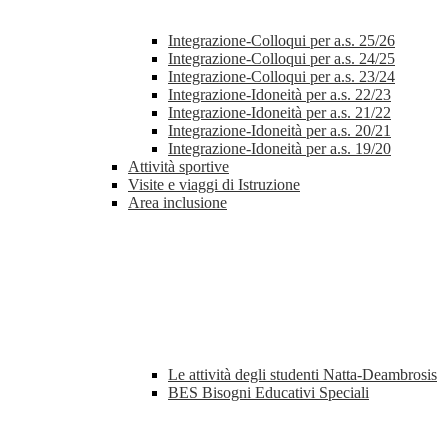
Integrazione-Colloqui per a.s. 25/26
Integrazione-Colloqui per a.s. 24/25
Integrazione-Colloqui per a.s. 23/24
Integrazione-Idoneità per a.s. 22/23
Integrazione-Idoneità per a.s. 21/22
Integrazione-Idoneità per a.s. 20/21
Integrazione-Idoneità per a.s. 19/20
Attività sportive
Visite e viaggi di Istruzione
Area inclusione
Le attività degli studenti Natta-Deambrosis
BES Bisogni Educativi Speciali