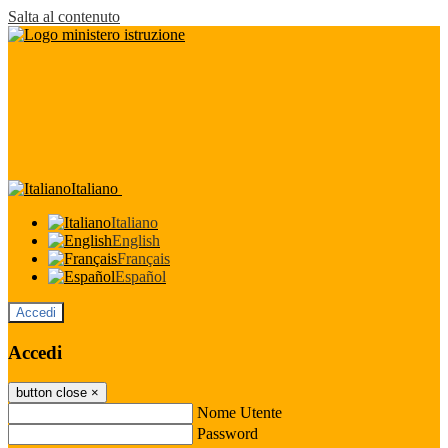
Salta al contenuto
Italiano
Italiano
English
Français
Español
Accedi
Accedi
button close
×
Nome Utente
Password