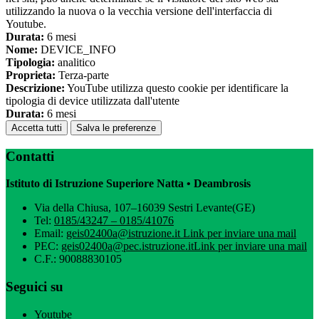
utilizzando la nuova o la vecchia versione dell'interfaccia di
Youtube.
Durata:
6 mesi
Nome:
DEVICE_INFO
Tipologia:
analitico
Proprieta:
Terza-parte
Descrizione:
YouTube utilizza questo cookie per identificare la
tipologia di device utilizzata dall'utente
Durata:
6 mesi
Accetta tutti
Salva le preferenze
Contatti
Istituto di Istruzione Superiore Natta • Deambrosis
Via della Chiusa, 107–16039 Sestri Levante(GE)
Tel:
0185/43247 – 0185/41076
Email:
geis02400a@istruzione.it
Link per inviare una mail
PEC:
geis02400a@pec.istruzione.it
Link per inviare una mail
C.F.: 90088830105
Seguici su
Youtube