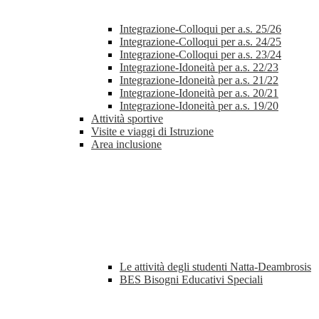
Integrazione-Colloqui per a.s. 25/26
Integrazione-Colloqui per a.s. 24/25
Integrazione-Colloqui per a.s. 23/24
Integrazione-Idoneità per a.s. 22/23
Integrazione-Idoneità per a.s. 21/22
Integrazione-Idoneità per a.s. 20/21
Integrazione-Idoneità per a.s. 19/20
Attività sportive
Visite e viaggi di Istruzione
Area inclusione
Le attività degli studenti Natta-Deambrosis
BES Bisogni Educativi Speciali