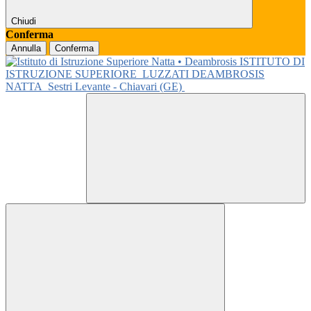
Chiudi
Conferma
Annulla
Conferma
ISTITUTO DI
ISTRUZIONE SUPERIORE
LUZZATI DEAMBROSIS
NATTA
Sestri Levante - Chiavari (GE)