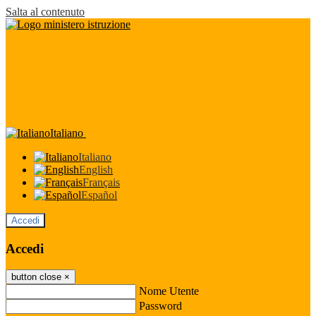
Salta al contenuto
Italiano
Italiano
English
Français
Español
Accedi
Accedi
button close
×
Nome Utente
Password