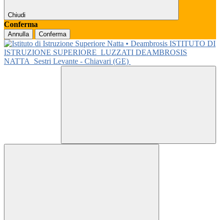
Chiudi
Conferma
Annulla
Conferma
ISTITUTO DI
ISTRUZIONE SUPERIORE
LUZZATI DEAMBROSIS
NATTA
Sestri Levante - Chiavari (GE)