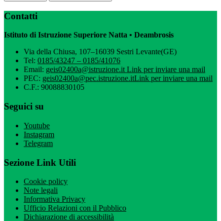
Contatti
Istituto di Istruzione Superiore Natta • Deambrosis
Via della Chiusa, 107–16039 Sestri Levante(GE)
Tel:
0185/43247 – 0185/41076
Email:
geis02400a@istruzione.it
Link per inviare una mail
PEC:
geis02400a@pec.istruzione.it
Link per inviare una mail
C.F.: 90088830105
Seguici su
Youtube
Instagram
Telegram
Sezione Link Utili
Cookie policy
Note legali
Informativa Privacy
Ufficio Relazioni con il Pubblico
Dichiarazione di accessibilità