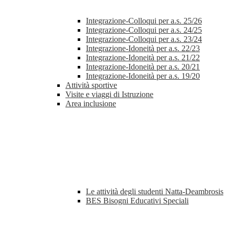
Integrazione-Colloqui per a.s. 25/26
Integrazione-Colloqui per a.s. 24/25
Integrazione-Colloqui per a.s. 23/24
Integrazione-Idoneità per a.s. 22/23
Integrazione-Idoneità per a.s. 21/22
Integrazione-Idoneità per a.s. 20/21
Integrazione-Idoneità per a.s. 19/20
Attività sportive
Visite e viaggi di Istruzione
Area inclusione
Le attività degli studenti Natta-Deambrosis
BES Bisogni Educativi Speciali