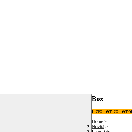
Box
Liceo
Tecnico Tecno
Home
>
Novità
>
Le notizie