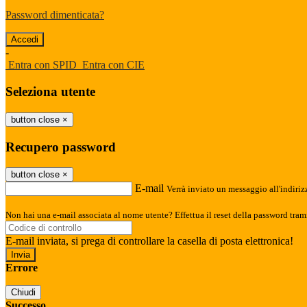
Password dimenticata?
-
Entra con SPID
Entra con CIE
Seleziona utente
button close
×
Recupero password
button close
×
E-mail
Verrà inviato un messaggio all'indirizz
Non hai una e-mail associata al nome utente? Effettua il reset della password tram
E-mail inviata, si prega di controllare la casella di posta elettronica!
Errore
Chiudi
Successo