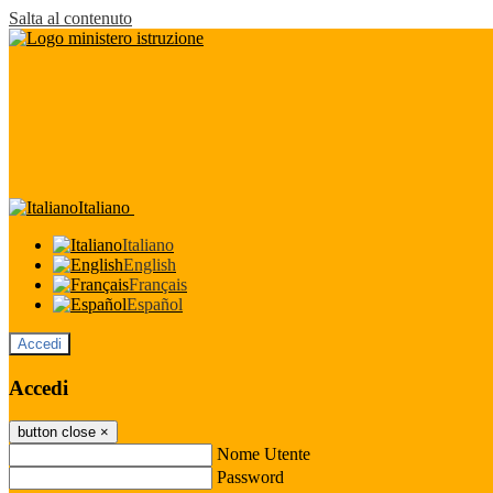
Salta al contenuto
Italiano
Italiano
English
Français
Español
Accedi
Accedi
button close
×
Nome Utente
Password