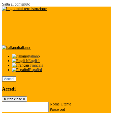
Salta al contenuto
Italiano
Italiano
English
Français
Español
Accedi
Accedi
button close
×
Nome Utente
Password