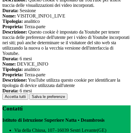
traccia delle visualizzazioni dei video incorporati.
Durata:
Sessione
Nome:
VISITOR_INFO1_LIVE
Tipologia:
analitico
Proprieta:
Terza-parte
Descrizione:
Questo cookie è impostato da Youtube per tenere
traccia delle preferenze dell'utente per i video di Youtube incorporati
nei siti; può anche determinare se il visitatore del sito web sta
utilizzando la nuova o la vecchia versione dell'interfaccia di
Youtube.
Durata:
6 mesi
Nome:
DEVICE_INFO
Tipologia:
analitico
Proprieta:
Terza-parte
Descrizione:
YouTube utilizza questo cookie per identificare la
tipologia di device utilizzata dall'utente
Durata:
6 mesi
Accetta tutti
Salva le preferenze
Contatti
Istituto di Istruzione Superiore Natta • Deambrosis
Via della Chiusa, 107–16039 Sestri Levante(GE)