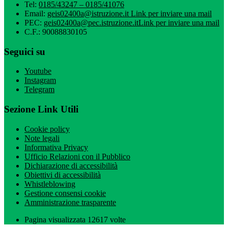
Tel:
0185/43247 – 0185/41076
Email:
geis02400a@istruzione.it
Link per inviare una mail
PEC:
geis02400a@pec.istruzione.it
Link per inviare una mail
C.F.: 90088830105
Seguici su
Youtube
Instagram
Telegram
Sezione Link Utili
Cookie policy
Note legali
Informativa Privacy
Ufficio Relazioni con il Pubblico
Dichiarazione di accessibilità
Obiettivi di accessibilità
Whistleblowing
Gestione consensi cookie
Amministrazione trasparente
Pagina visualizzata
12617
volte