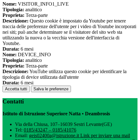
Nome:
VISITOR_INFO1_LIVE
Tipologia:
analitico
Proprieta:
Terza-parte
Descrizione:
Questo cookie è impostato da Youtube per tenere
traccia delle preferenze dell'utente per i video di Youtube incorporati
nei siti; può anche determinare se il visitatore del sito web sta
utilizzando la nuova o la vecchia versione dell'interfaccia di
Youtube.
Durata:
6 mesi
Nome:
DEVICE_INFO
Tipologia:
analitico
Proprieta:
Terza-parte
Descrizione:
YouTube utilizza questo cookie per identificare la
tipologia di device utilizzata dall'utente
Durata:
6 mesi
Accetta tutti
Salva le preferenze
Contatti
Istituto di Istruzione Superiore Natta • Deambrosis
Via della Chiusa, 107–16039 Sestri Levante(GE)
Tel:
0185/43247 – 0185/41076
Email:
geis02400a@istruzione.it
Link per inviare una mail