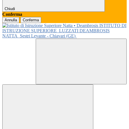
Chiudi
Conferma
Annulla
Conferma
ISTITUTO DI
ISTRUZIONE SUPERIORE
LUZZATI DEAMBROSIS
NATTA
Sestri Levante - Chiavari (GE)