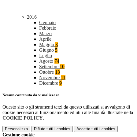
2016
Gennaio
Febbraio
Marzo
Aprile
Maggio
3
Giugno
5
Luglio
Agosto
74
Settembre
10
Ottobre
13
Novembre
11
Dicembre
9
Nessun contenuto da visualizzare
Questo sito o gli strumenti terzi da questo utilizzati si avvalgono di
cookie necessari al funzionamento ed utili alle finalità illustrate nella
COOKIE POLICY
.
Personalizza
Rifiuta tutti
i cookies
Accetta tutti
i cookies
Gestione cookie