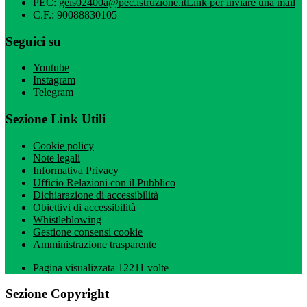
PEC:
geis02400a@pec.istruzione.it
Link per inviare una mail
C.F.: 90088830105
Seguici su
Youtube
Instagram
Telegram
Sezione Link Utili
Cookie policy
Note legali
Informativa Privacy
Ufficio Relazioni con il Pubblico
Dichiarazione di accessibilità
Obiettivi di accessibilità
Whistleblowing
Gestione consensi cookie
Amministrazione trasparente
Pagina visualizzata
12211
volte
Sezione Copyright