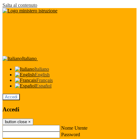
Salta al contenuto
Italiano
Italiano
English
Français
Español
Accedi
Accedi
button close
×
Nome Utente
Password