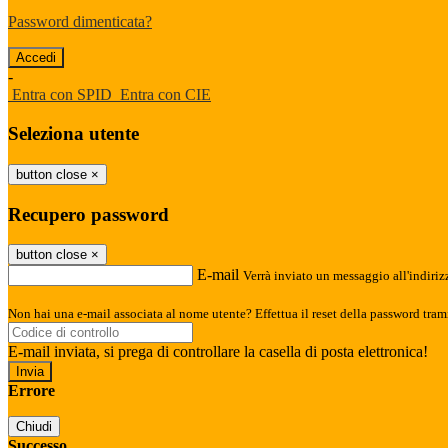
Password dimenticata?
-
Entra con SPID
Entra con CIE
Seleziona utente
button close
×
Recupero password
button close
×
E-mail
Verrà inviato un messaggio all'indirizz
Non hai una e-mail associata al nome utente? Effettua il reset della password tram
E-mail inviata, si prega di controllare la casella di posta elettronica!
Errore
Chiudi
Successo