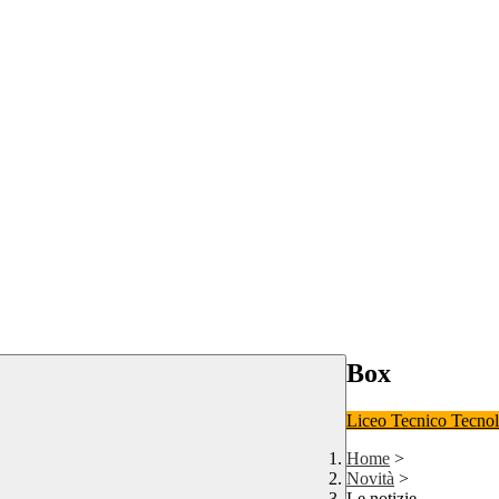
Box
Liceo
Tecnico Tecno
Home
>
Novità
>
Le notizie