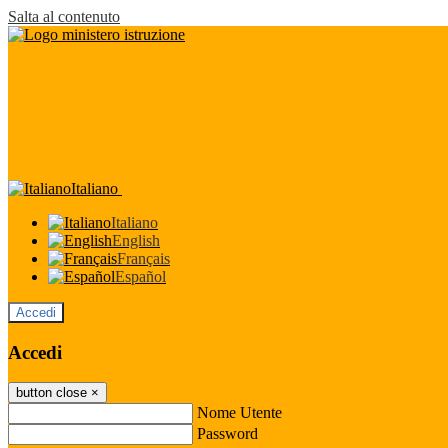
Salta al contenuto
Italiano
Italiano
English
Français
Español
Accedi
Accedi
button close
×
Nome Utente
Password