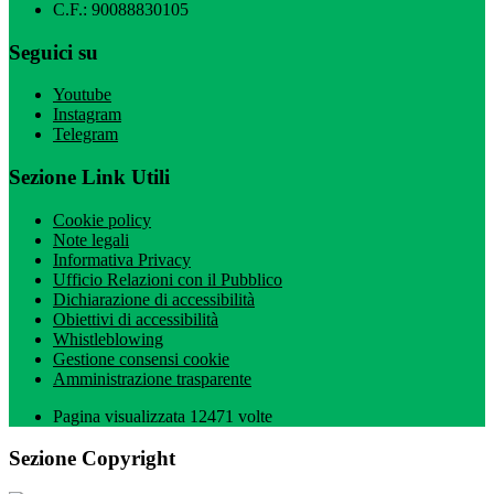
C.F.: 90088830105
Seguici su
Youtube
Instagram
Telegram
Sezione Link Utili
Cookie policy
Note legali
Informativa Privacy
Ufficio Relazioni con il Pubblico
Dichiarazione di accessibilità
Obiettivi di accessibilità
Whistleblowing
Gestione consensi cookie
Amministrazione trasparente
Pagina visualizzata
12471
volte
Sezione Copyright