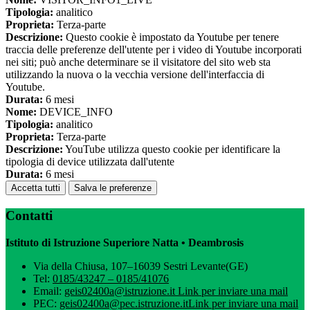
Tipologia:
analitico
Proprieta:
Terza-parte
Descrizione:
Questo cookie è impostato da Youtube per tenere
traccia delle preferenze dell'utente per i video di Youtube incorporati
nei siti; può anche determinare se il visitatore del sito web sta
utilizzando la nuova o la vecchia versione dell'interfaccia di
Youtube.
Durata:
6 mesi
Nome:
DEVICE_INFO
Tipologia:
analitico
Proprieta:
Terza-parte
Descrizione:
YouTube utilizza questo cookie per identificare la
tipologia di device utilizzata dall'utente
Durata:
6 mesi
Accetta tutti
Salva le preferenze
Contatti
Istituto di Istruzione Superiore Natta • Deambrosis
Via della Chiusa, 107–16039 Sestri Levante(GE)
Tel:
0185/43247 – 0185/41076
Email:
geis02400a@istruzione.it
Link per inviare una mail
PEC:
geis02400a@pec.istruzione.it
Link per inviare una mail