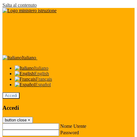
Salta al contenuto
Italiano
Italiano
English
Français
Español
Accedi
Accedi
button close
×
Nome Utente
Password