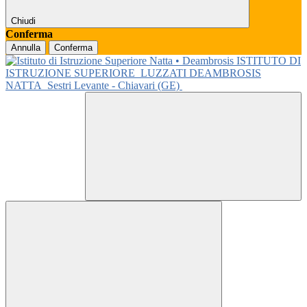
Chiudi
Conferma
Annulla
Conferma
ISTITUTO DI
ISTRUZIONE SUPERIORE
LUZZATI DEAMBROSIS
NATTA
Sestri Levante - Chiavari (GE)