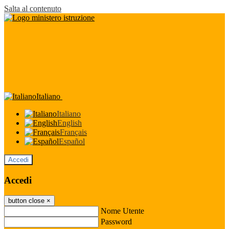
Salta al contenuto
Italiano
Italiano
English
Français
Español
Accedi
Accedi
button close
×
Nome Utente
Password