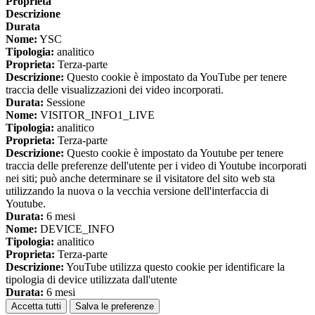
Proprieta
Descrizione
Durata
Nome:
YSC
Tipologia:
analitico
Proprieta:
Terza-parte
Descrizione:
Questo cookie è impostato da YouTube per tenere
traccia delle visualizzazioni dei video incorporati.
Durata:
Sessione
Nome:
VISITOR_INFO1_LIVE
Tipologia:
analitico
Proprieta:
Terza-parte
Descrizione:
Questo cookie è impostato da Youtube per tenere
traccia delle preferenze dell'utente per i video di Youtube incorporati
nei siti; può anche determinare se il visitatore del sito web sta
utilizzando la nuova o la vecchia versione dell'interfaccia di
Youtube.
Durata:
6 mesi
Nome:
DEVICE_INFO
Tipologia:
analitico
Proprieta:
Terza-parte
Descrizione:
YouTube utilizza questo cookie per identificare la
tipologia di device utilizzata dall'utente
Durata:
6 mesi
Accetta tutti
Salva le preferenze