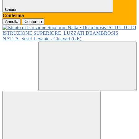
Chiudi
Conferma
Annulla
Conferma
ISTITUTO DI
ISTRUZIONE SUPERIORE
LUZZATI DEAMBROSIS
NATTA
Sestri Levante - Chiavari (GE)