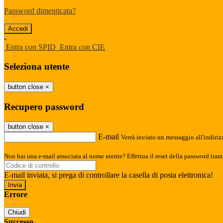
Password dimenticata?
-
Entra con SPID
Entra con CIE
Seleziona utente
button close
×
Recupero password
button close
×
E-mail
Verrà inviato un messaggio all'indirizz
Non hai una e-mail associata al nome utente? Effettua il reset della password tram
E-mail inviata, si prega di controllare la casella di posta elettronica!
Errore
Chiudi
Successo