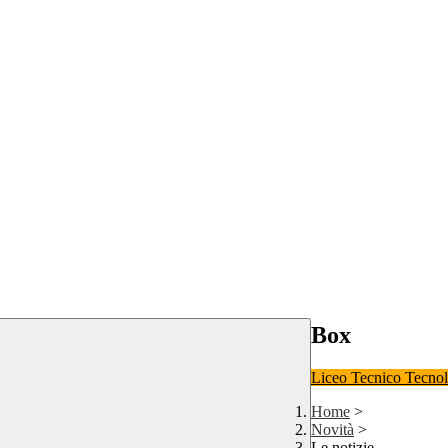
Box
Liceo
Tecnico Tecno
Home
>
Novità
>
Le notizie