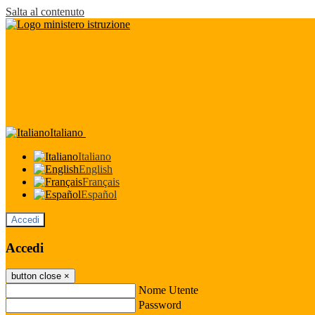
Salta al contenuto
Italiano
Italiano
English
Français
Español
Accedi
Accedi
button close
×
Nome Utente
Password