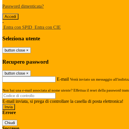
Password dimenticata?
-
Entra con SPID
Entra con CIE
Seleziona utente
button close
×
Recupero password
button close
×
E-mail
Verrà inviato un messaggio all'indirizz
Non hai una e-mail associata al nome utente? Effettua il reset della password tram
E-mail inviata, si prega di controllare la casella di posta elettronica!
Errore
Chiudi
Successo