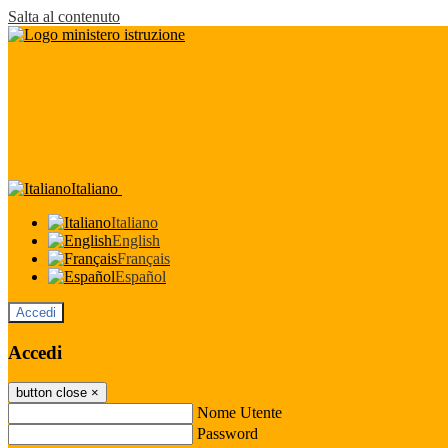
Salta al contenuto
Italiano
Italiano
English
Français
Español
Accedi
Accedi
button close
×
Nome Utente
Password