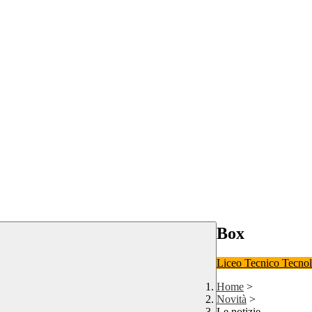
Box
Liceo
Tecnico Tecno
Home
>
Novità
>
Le notizie