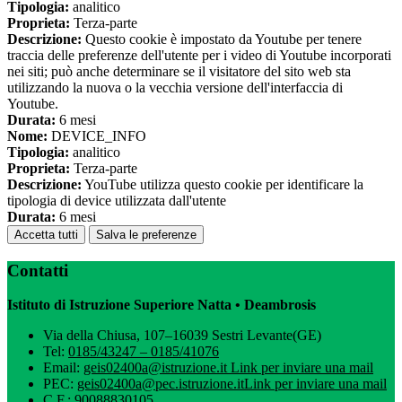
Tipologia:
analitico
Proprieta:
Terza-parte
Descrizione:
Questo cookie è impostato da Youtube per tenere
traccia delle preferenze dell'utente per i video di Youtube incorporati
nei siti; può anche determinare se il visitatore del sito web sta
utilizzando la nuova o la vecchia versione dell'interfaccia di
Youtube.
Durata:
6 mesi
Nome:
DEVICE_INFO
Tipologia:
analitico
Proprieta:
Terza-parte
Descrizione:
YouTube utilizza questo cookie per identificare la
tipologia di device utilizzata dall'utente
Durata:
6 mesi
Accetta tutti
Salva le preferenze
Contatti
Istituto di Istruzione Superiore Natta • Deambrosis
Via della Chiusa, 107–16039 Sestri Levante(GE)
Tel:
0185/43247 – 0185/41076
Email:
geis02400a@istruzione.it
Link per inviare una mail
PEC:
geis02400a@pec.istruzione.it
Link per inviare una mail
C.F.: 90088830105