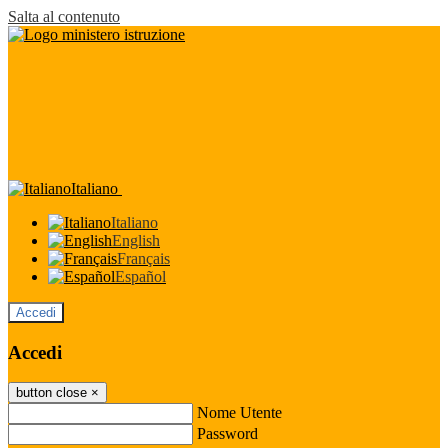
Salta al contenuto
Italiano
Italiano
English
Français
Español
Accedi
Accedi
button close
×
Nome Utente
Password