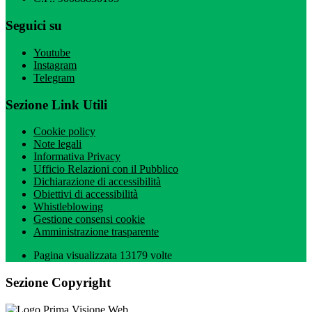
Seguici su
Youtube
Instagram
Telegram
Sezione Link Utili
Cookie policy
Note legali
Informativa Privacy
Ufficio Relazioni con il Pubblico
Dichiarazione di accessibilità
Obiettivi di accessibilità
Whistleblowing
Gestione consensi cookie
Amministrazione trasparente
Pagina visualizzata
13179
volte
Sezione Copyright