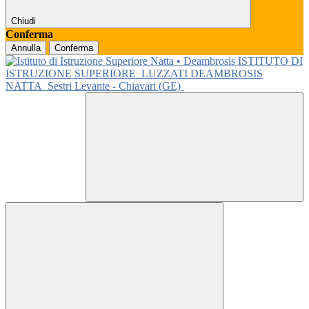
Chiudi
Conferma
Annulla
Conferma
ISTITUTO DI
ISTRUZIONE SUPERIORE
LUZZATI DEAMBROSIS
NATTA
Sestri Levante - Chiavari (GE)