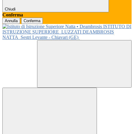
Chiudi
Conferma
Annulla
Conferma
ISTITUTO DI
ISTRUZIONE SUPERIORE
LUZZATI DEAMBROSIS
NATTA
Sestri Levante - Chiavari (GE)