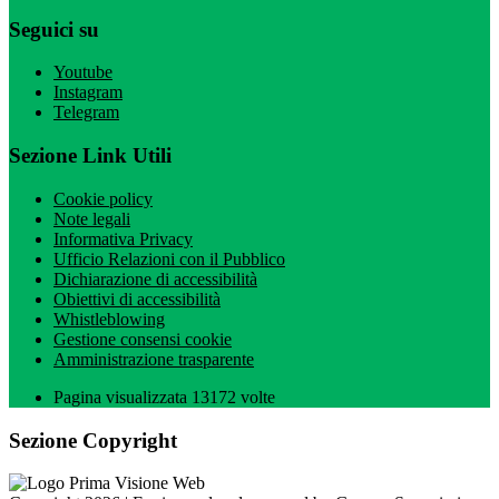
Seguici su
Youtube
Instagram
Telegram
Sezione Link Utili
Cookie policy
Note legali
Informativa Privacy
Ufficio Relazioni con il Pubblico
Dichiarazione di accessibilità
Obiettivi di accessibilità
Whistleblowing
Gestione consensi cookie
Amministrazione trasparente
Pagina visualizzata
13172
volte
Sezione Copyright