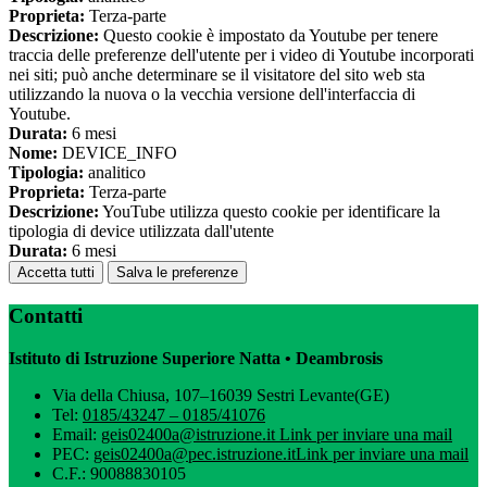
Proprieta:
Terza-parte
Descrizione:
Questo cookie è impostato da Youtube per tenere
traccia delle preferenze dell'utente per i video di Youtube incorporati
nei siti; può anche determinare se il visitatore del sito web sta
utilizzando la nuova o la vecchia versione dell'interfaccia di
Youtube.
Durata:
6 mesi
Nome:
DEVICE_INFO
Tipologia:
analitico
Proprieta:
Terza-parte
Descrizione:
YouTube utilizza questo cookie per identificare la
tipologia di device utilizzata dall'utente
Durata:
6 mesi
Accetta tutti
Salva le preferenze
Contatti
Istituto di Istruzione Superiore Natta • Deambrosis
Via della Chiusa, 107–16039 Sestri Levante(GE)
Tel:
0185/43247 – 0185/41076
Email:
geis02400a@istruzione.it
Link per inviare una mail
PEC:
geis02400a@pec.istruzione.it
Link per inviare una mail
C.F.: 90088830105