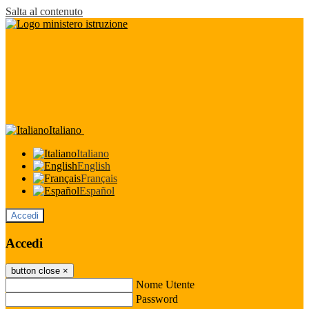
Salta al contenuto
Italiano
Italiano
English
Français
Español
Accedi
Accedi
button close
×
Nome Utente
Password