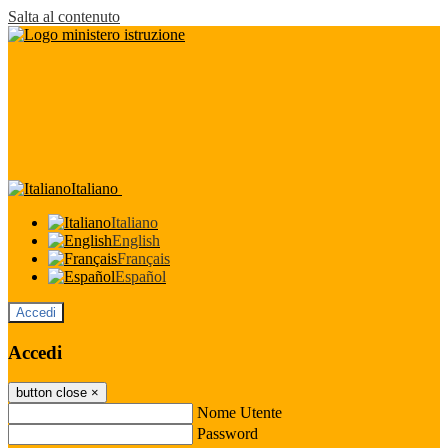
Salta al contenuto
Italiano
Italiano
English
Français
Español
Accedi
Accedi
button close
×
Nome Utente
Password