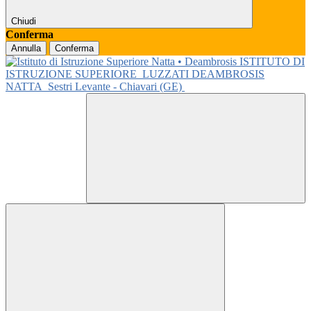
Chiudi
Conferma
Annulla
Conferma
ISTITUTO DI
ISTRUZIONE SUPERIORE
LUZZATI DEAMBROSIS
NATTA
Sestri Levante - Chiavari (GE)