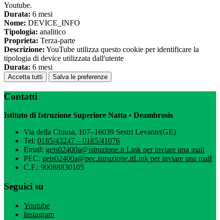
Youtube.
Durata:
6 mesi
Nome:
DEVICE_INFO
Tipologia:
analitico
Proprieta:
Terza-parte
Descrizione:
YouTube utilizza questo cookie per identificare la
tipologia di device utilizzata dall'utente
Durata:
6 mesi
Accetta tutti
Salva le preferenze
Contatti
Istituto di Istruzione Superiore Natta • Deambrosis
Via della Chiusa, 107–16039 Sestri Levante(GE)
Tel:
0185/43247 – 0185/41076
Email:
geis02400a@istruzione.it
Link per inviare una mail
PEC:
geis02400a@pec.istruzione.it
Link per inviare una mail
C.F.: 90088830105
Seguici su
Youtube
Instagram