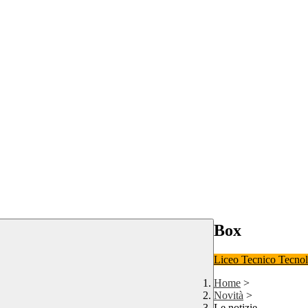
Box
Liceo
Tecnico Tecno
Home
>
Novità
>
Le notizie