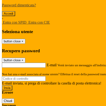
Password dimenticata?
-
Entra con SPID
Entra con CIE
Seleziona utente
button close
×
Recupero password
button close
×
E-mail
Verrà inviato un messaggio all'indirizz
Non hai una e-mail associata al nome utente? Effettua il reset della password tram
E-mail inviata, si prega di controllare la casella di posta elettronica!
Errore
Chiudi
Successo