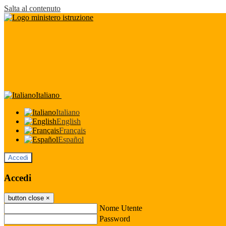
Salta al contenuto
Italiano
Italiano
English
Français
Español
Accedi
Accedi
button close
×
Nome Utente
Password