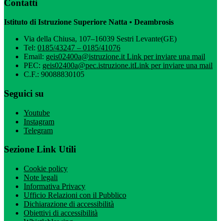
Contatti
Istituto di Istruzione Superiore Natta • Deambrosis
Via della Chiusa, 107–16039 Sestri Levante(GE)
Tel:
0185/43247 – 0185/41076
Email:
geis02400a@istruzione.it
Link per inviare una mail
PEC:
geis02400a@pec.istruzione.it
Link per inviare una mail
C.F.: 90088830105
Seguici su
Youtube
Instagram
Telegram
Sezione Link Utili
Cookie policy
Note legali
Informativa Privacy
Ufficio Relazioni con il Pubblico
Dichiarazione di accessibilità
Obiettivi di accessibilità