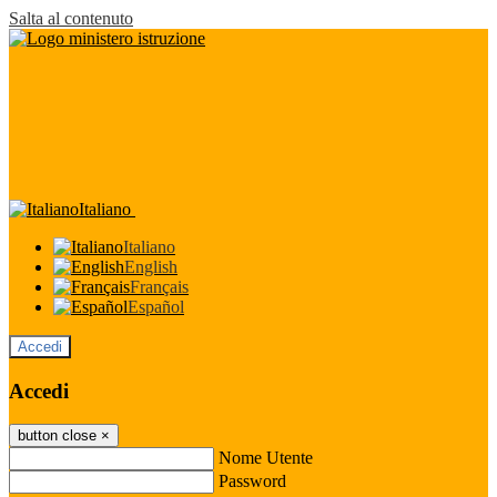
Salta al contenuto
Italiano
Italiano
English
Français
Español
Accedi
Accedi
button close
×
Nome Utente
Password