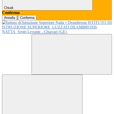
Chiudi
Conferma
Annulla
Conferma
ISTITUTO DI
ISTRUZIONE SUPERIORE
LUZZATI DEAMBROSIS
NATTA
Sestri Levante - Chiavari (GE)