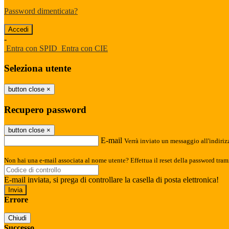
Password dimenticata?
-
Entra con SPID
Entra con CIE
Seleziona utente
button close
×
Recupero password
button close
×
E-mail
Verrà inviato un messaggio all'indirizz
Non hai una e-mail associata al nome utente? Effettua il reset della password tram
E-mail inviata, si prega di controllare la casella di posta elettronica!
Errore
Chiudi
Successo