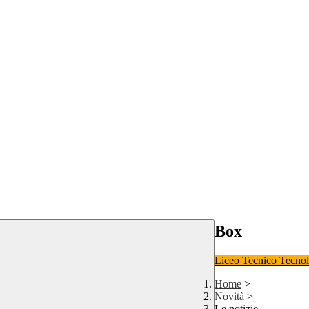
Box
Liceo
Tecnico Tecno
Home
>
Novità
>
Le notizie