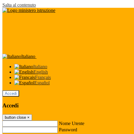
Salta al contenuto
Italiano
Italiano
English
Français
Español
Accedi
Accedi
button close
×
Nome Utente
Password