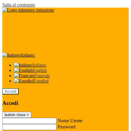
Salta al contenuto
Italiano
Italiano
English
Français
Español
Accedi
Accedi
button close
×
Nome Utente
Password