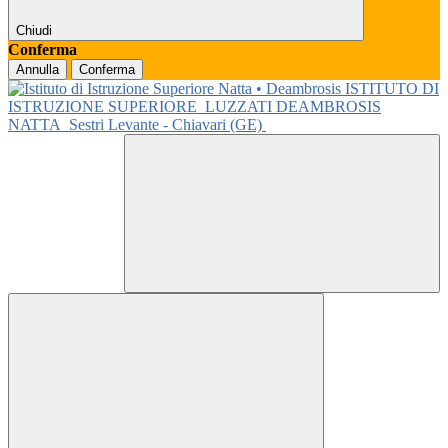
Chiudi
Conferma
Annulla
Conferma
ISTITUTO DI
ISTRUZIONE SUPERIORE
LUZZATI DEAMBROSIS
NATTA
Sestri Levante - Chiavari (GE)