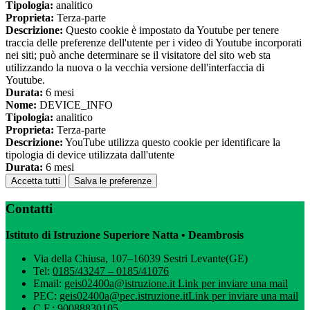
Tipologia:
analitico
Proprieta:
Terza-parte
Descrizione:
Questo cookie è impostato da Youtube per tenere
traccia delle preferenze dell'utente per i video di Youtube incorporati
nei siti; può anche determinare se il visitatore del sito web sta
utilizzando la nuova o la vecchia versione dell'interfaccia di
Youtube.
Durata:
6 mesi
Nome:
DEVICE_INFO
Tipologia:
analitico
Proprieta:
Terza-parte
Descrizione:
YouTube utilizza questo cookie per identificare la
tipologia di device utilizzata dall'utente
Durata:
6 mesi
Accetta tutti
Salva le preferenze
Contatti
Istituto di Istruzione Superiore Natta • Deambrosis
Via della Chiusa, 107–16039 Sestri Levante(GE)
Tel:
0185/43247 – 0185/41076
Email:
geis02400a@istruzione.it
Link per inviare una mail
PEC:
geis02400a@pec.istruzione.it
Link per inviare una mail
C.F.: 90088830105