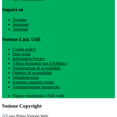
Seguici su
Youtube
Instagram
Telegram
Sezione Link Utili
Cookie policy
Note legali
Informativa Privacy
Ufficio Relazioni con il Pubblico
Dichiarazione di accessibilità
Obiettivi di accessibilità
Whistleblowing
Gestione consensi cookie
Amministrazione trasparente
Pagina visualizzata
13541
volte
Sezione Copyright