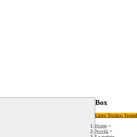
Box
Liceo
Tecnico Tecno
Home
>
Novità
>
Le notizie