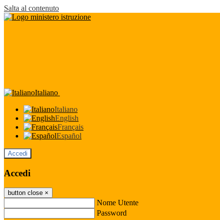
Salta al contenuto
Italiano
Italiano
English
Français
Español
Accedi
Accedi
button close
×
Nome Utente
Password