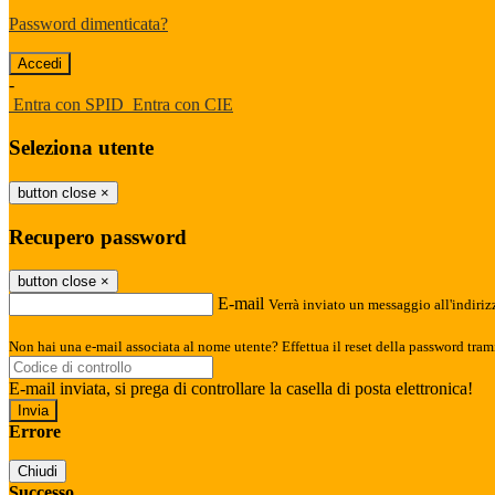
Password dimenticata?
-
Entra con SPID
Entra con CIE
Seleziona utente
button close
×
Recupero password
button close
×
E-mail
Verrà inviato un messaggio all'indirizz
Non hai una e-mail associata al nome utente? Effettua il reset della password tram
E-mail inviata, si prega di controllare la casella di posta elettronica!
Errore
Chiudi
Successo