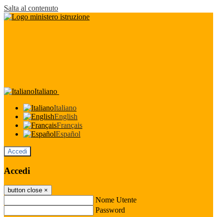
Salta al contenuto
Italiano
Italiano
English
Français
Español
Accedi
Accedi
button close
×
Nome Utente
Password