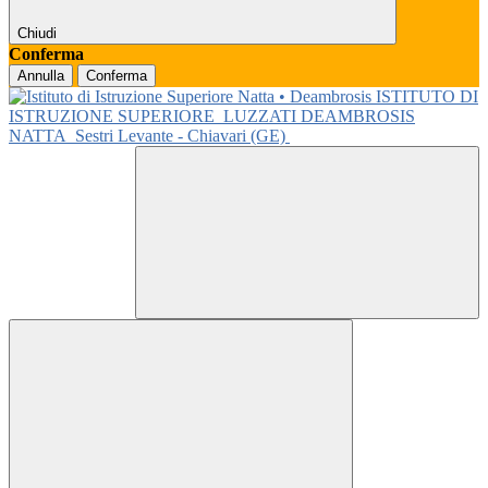
Chiudi
Conferma
Annulla
Conferma
ISTITUTO DI
ISTRUZIONE SUPERIORE
LUZZATI DEAMBROSIS
NATTA
Sestri Levante - Chiavari (GE)