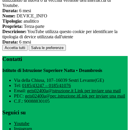
utilizzando la nuova o la vecchia versione dell'interfaccia di
Youtube.
Durata:
6 mesi
Nome:
DEVICE_INFO
Tipologia:
analitico
Proprieta:
Terza-parte
Descrizione:
YouTube utilizza questo cookie per identificare la
tipologia di device utilizzata dall'utente
Durata:
6 mesi
Accetta tutti
Salva le preferenze
Contatti
Istituto di Istruzione Superiore Natta • Deambrosis
Via della Chiusa, 107–16039 Sestri Levante(GE)
Tel:
0185/43247 – 0185/41076
Email:
geis02400a@istruzione.it
Link per inviare una mail
PEC:
geis02400a@pec.istruzione.it
Link per inviare una mail
C.F.: 90088830105
Seguici su
Youtube
Instagram