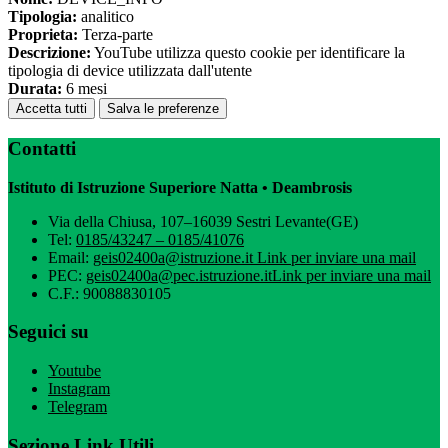
Tipologia:
analitico
Proprieta:
Terza-parte
Descrizione:
YouTube utilizza questo cookie per identificare la
tipologia di device utilizzata dall'utente
Durata:
6 mesi
Accetta tutti
Salva le preferenze
Contatti
Istituto di Istruzione Superiore Natta • Deambrosis
Via della Chiusa, 107–16039 Sestri Levante(GE)
Tel:
0185/43247 – 0185/41076
Email:
geis02400a@istruzione.it
Link per inviare una mail
PEC:
geis02400a@pec.istruzione.it
Link per inviare una mail
C.F.: 90088830105
Seguici su
Youtube
Instagram
Telegram
Sezione Link Utili