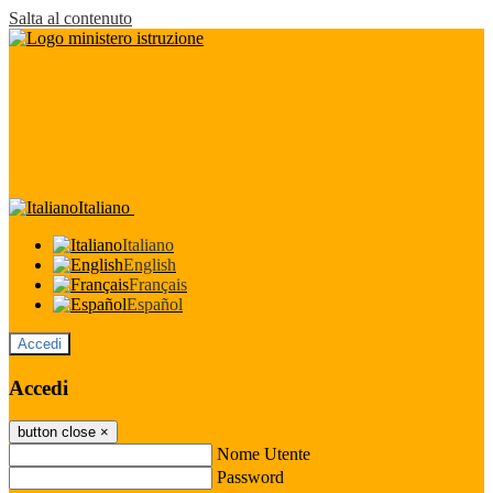
Salta al contenuto
Italiano
Italiano
English
Français
Español
Accedi
Accedi
button close
×
Nome Utente
Password