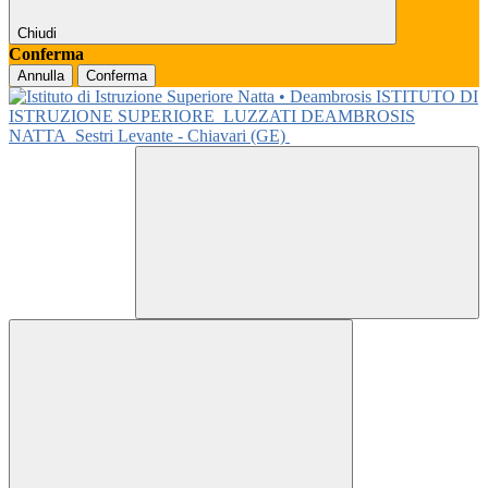
Chiudi
Conferma
Annulla
Conferma
ISTITUTO DI
ISTRUZIONE SUPERIORE
LUZZATI DEAMBROSIS
NATTA
Sestri Levante - Chiavari (GE)