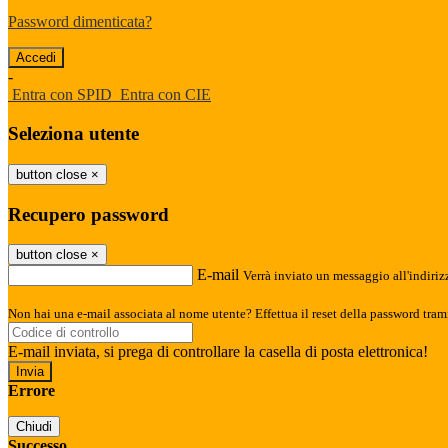
Password dimenticata?
-
Entra con SPID
Entra con CIE
Seleziona utente
button close
×
Recupero password
button close
×
E-mail
Verrà inviato un messaggio all'indirizz
Non hai una e-mail associata al nome utente? Effettua il reset della password tram
E-mail inviata, si prega di controllare la casella di posta elettronica!
Errore
Chiudi
Successo