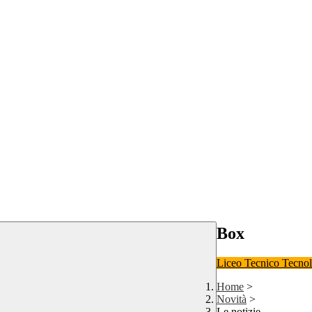
Box
Liceo
Tecnico Tecno
Home
>
Novità
>
Le notizie