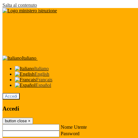
Salta al contenuto
Italiano
Italiano
English
Français
Español
Accedi
Accedi
button close
×
Nome Utente
Password