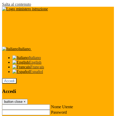
Salta al contenuto
Italiano
Italiano
English
Français
Español
Accedi
Accedi
button close
×
Nome Utente
Password