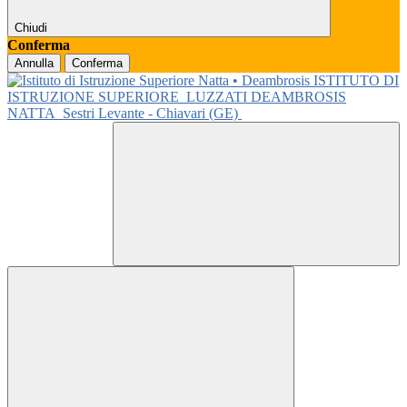
Chiudi
Conferma
Annulla
Conferma
ISTITUTO DI
ISTRUZIONE SUPERIORE
LUZZATI DEAMBROSIS
NATTA
Sestri Levante - Chiavari (GE)