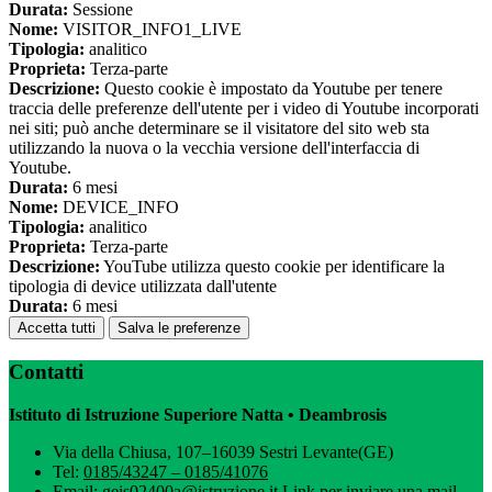
Durata:
Sessione
Nome:
VISITOR_INFO1_LIVE
Tipologia:
analitico
Proprieta:
Terza-parte
Descrizione:
Questo cookie è impostato da Youtube per tenere
traccia delle preferenze dell'utente per i video di Youtube incorporati
nei siti; può anche determinare se il visitatore del sito web sta
utilizzando la nuova o la vecchia versione dell'interfaccia di
Youtube.
Durata:
6 mesi
Nome:
DEVICE_INFO
Tipologia:
analitico
Proprieta:
Terza-parte
Descrizione:
YouTube utilizza questo cookie per identificare la
tipologia di device utilizzata dall'utente
Durata:
6 mesi
Accetta tutti
Salva le preferenze
Contatti
Istituto di Istruzione Superiore Natta • Deambrosis
Via della Chiusa, 107–16039 Sestri Levante(GE)
Tel:
0185/43247 – 0185/41076
Email:
geis02400a@istruzione.it
Link per inviare una mail