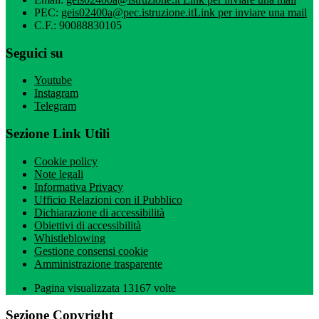
PEC:
geis02400a@pec.istruzione.it
Link per inviare una mail
C.F.: 90088830105
Seguici su
Youtube
Instagram
Telegram
Sezione Link Utili
Cookie policy
Note legali
Informativa Privacy
Ufficio Relazioni con il Pubblico
Dichiarazione di accessibilità
Obiettivi di accessibilità
Whistleblowing
Gestione consensi cookie
Amministrazione trasparente
Pagina visualizzata
13167
volte
Sezione Copyright