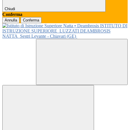
Chiudi
Conferma
Annulla
Conferma
ISTITUTO DI
ISTRUZIONE SUPERIORE
LUZZATI DEAMBROSIS
NATTA
Sestri Levante - Chiavari (GE)