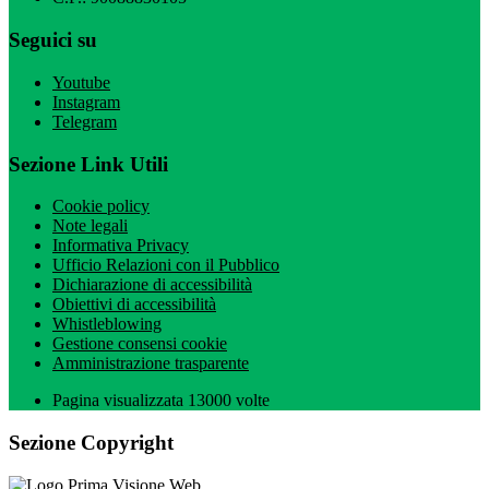
Seguici su
Youtube
Instagram
Telegram
Sezione Link Utili
Cookie policy
Note legali
Informativa Privacy
Ufficio Relazioni con il Pubblico
Dichiarazione di accessibilità
Obiettivi di accessibilità
Whistleblowing
Gestione consensi cookie
Amministrazione trasparente
Pagina visualizzata
13000
volte
Sezione Copyright