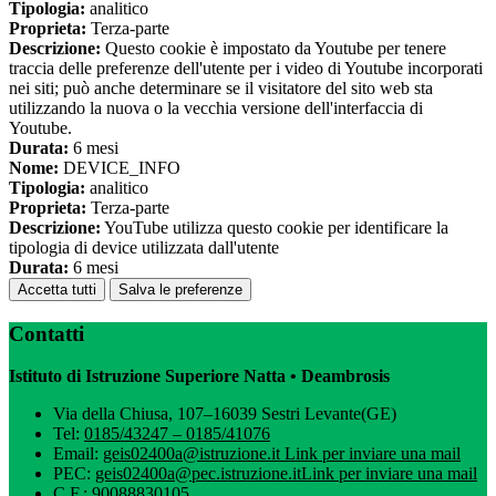
Tipologia:
analitico
Proprieta:
Terza-parte
Descrizione:
Questo cookie è impostato da Youtube per tenere
traccia delle preferenze dell'utente per i video di Youtube incorporati
nei siti; può anche determinare se il visitatore del sito web sta
utilizzando la nuova o la vecchia versione dell'interfaccia di
Youtube.
Durata:
6 mesi
Nome:
DEVICE_INFO
Tipologia:
analitico
Proprieta:
Terza-parte
Descrizione:
YouTube utilizza questo cookie per identificare la
tipologia di device utilizzata dall'utente
Durata:
6 mesi
Accetta tutti
Salva le preferenze
Contatti
Istituto di Istruzione Superiore Natta • Deambrosis
Via della Chiusa, 107–16039 Sestri Levante(GE)
Tel:
0185/43247 – 0185/41076
Email:
geis02400a@istruzione.it
Link per inviare una mail
PEC:
geis02400a@pec.istruzione.it
Link per inviare una mail
C.F.: 90088830105