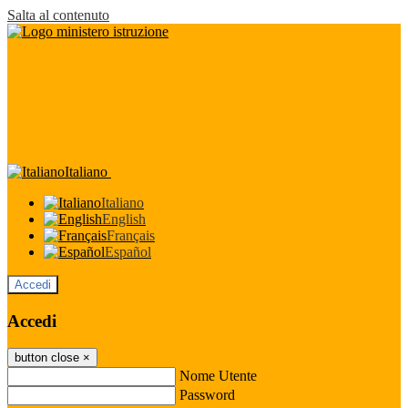
Salta al contenuto
Italiano
Italiano
English
Français
Español
Accedi
Accedi
button close
×
Nome Utente
Password